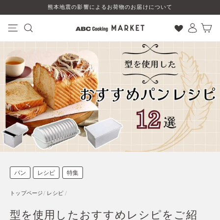
コ
熊本地震の影響によるお荷物のお届けについて
ン
テ
ン
ナビゲーション
検索
ログイン
カート
ツ
に
ス
キ
ッ
プ
す
る
パン
レシピ
特集
トップページ
/
レシピ
/
型を使用したおすすめレシピをご紹