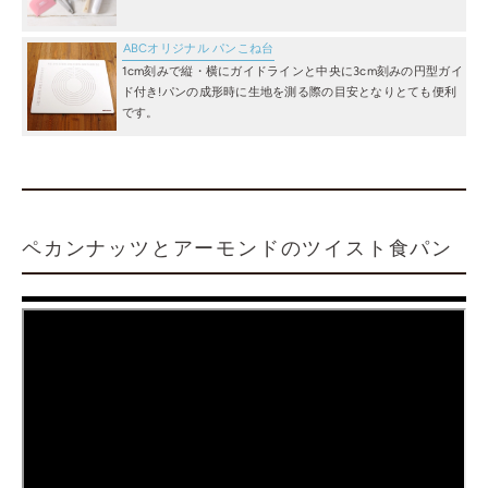
ABCオリジナル パンこね台
1cm刻みで縦・横にガイドラインと中央に3cm刻みの円型ガイ
ド付き!パンの成形時に生地を測る際の目安となりとても便利
です。
ペカンナッツとアーモンドのツイスト食パン