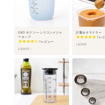
OXO オクソ— シリコンメジャ
計量みそマドラー
ーカップ
1
レビ
1
レビュー
1,870円
2,200円 ～