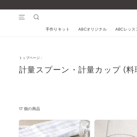
コ
ン
テ
ナビゲーション
検索
ン
手作りキット
ABCオリジナル
ABCレッ
ツ
に
ス
キ
トップページ
/
ッ
プ
計量スプーン・計量カップ (料
す
る
17 個の商品