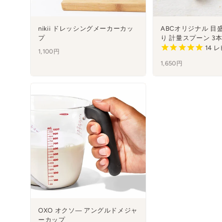
nikii ドレッシングメーカーカッ
ABCオリジナル 目
プ
り 計量スプーン 3
14
レ
1,100円
1,650円
OXO オクソ― アングルドメジャ
ーカップ