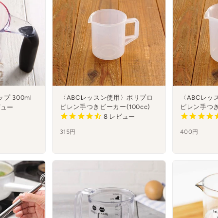
ップ 300ml
〈ABCレッスン使用〉ポリプロ
〈ABCレッ
ピレン手つきビーカー(100cc)
ピレン手つきビ
ュー
8
レビュー
315円
400円