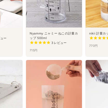
Nyammy ニャミー ねこの計量カ
nikii 計量カ
ップ 500ml
ュー
3
レビュー
770円
715円