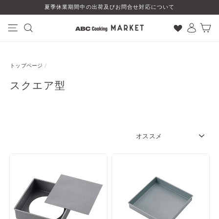
コ
夏季休業期間中の出荷及びお問合せ対応について
ン
テ
ン
ナビゲーション
検索
ログイン
カート
ツ
に
ス
トップページ
/
キ
ッ
スクエア型
プ
す
る
SORT