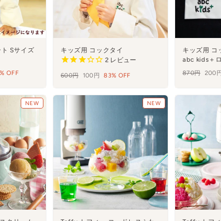
ト Sサイズ
キッズ用 コックタイ
キッズ用 コ
abc kids
2
レビュー
% OFF
通
870円
セ
200
通
600円
セ
100円
83% OFF
常
ー
常
ー
価
ル
価
ル
格
NEW
NEW
格