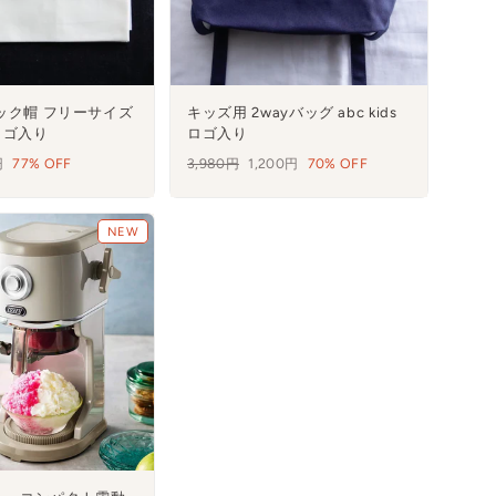
ック帽 フリーサイズ
キッズ用 2wayバッグ abc kids
＋ロゴ入り
ロゴ入り
円
77% OFF
通
3,980円
セ
1,200円
70% OFF
常
ー
価
ル
格
NEW