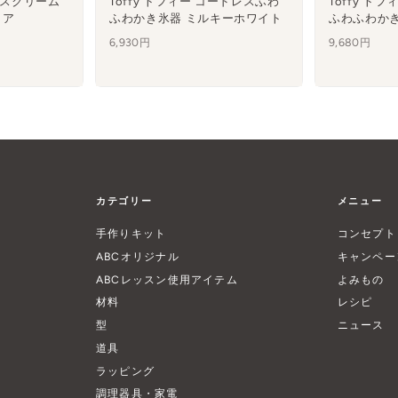
アイスクリーム
Toffy トフィー コードレスふわ
Toffy ト
クア
ふわかき氷器 ミルキーホワイト
ふわふわかき
6,930円
9,680円
カテゴリー
メニュー
手作りキット
コンセプト
ABCオリジナル
キャンペー
ABCレッスン使用アイテム
よみもの
材料
レシピ
型
ニュース
道具
ラッピング
調理器具・家電