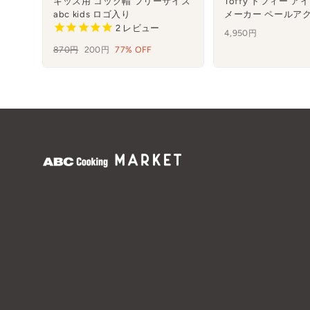
キッズ用 コック帽 フリーサイズ
Toffy トフィー 
abc kids ロゴ入り
メーカー ペールア
2
レビュー
4,950円
通
870円
セ
200円
77% OFF
常
ー
価
ル
格