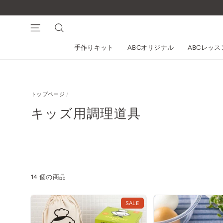
コ
ン
テ
ナビゲーション
検索
ン
手作りキット
ABCオリジナル
ABCレッ
ツ
に
ス
キ
トップページ
/
ッ
プ
キッズ用調理道具
す
る
14 個の商品
SALE