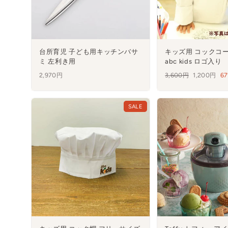
台所育児 子ども用キッチンバサ
キッズ用 コックコー
ミ 左利き用
abc kids ロゴ入り
2,970円
通
3,600円
セ
1,200円
67
常
ー
価
ル
格
SALE