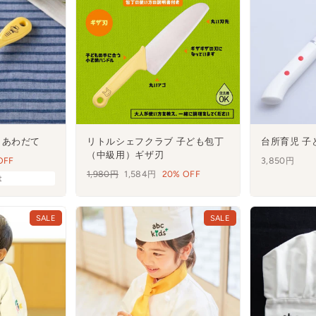
 あわだて
リトルシェフクラブ 子ども包丁
台所育児 子
（中級用）ギザ刃
OFF
3,850円
通
1,980円
セ
1,584円
20% OFF
t
常
ー
価
ル
格
SALE
SALE