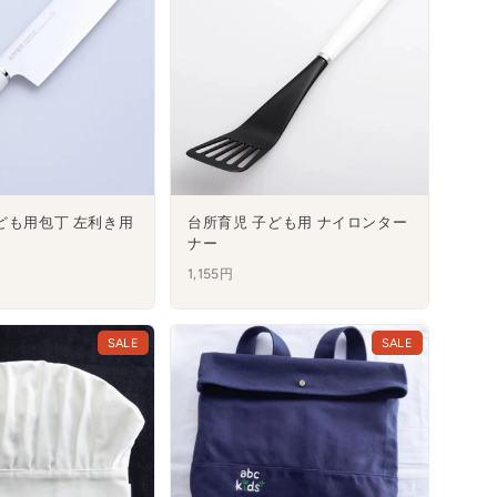
ども用包丁 左利き用
台所育児 子ども用 ナイロンター
ナー
1,155円
SALE
SALE