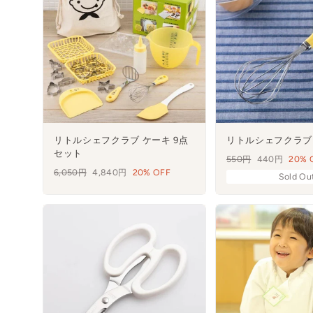
リトルシェフクラブ ケーキ 9点
リトルシェフクラブ
セット
通
550円
セ
440円
20% 
通
6,050円
セ
4,840円
20% OFF
常
ー
Sold Ou
常
ー
価
ル
価
ル
格
格