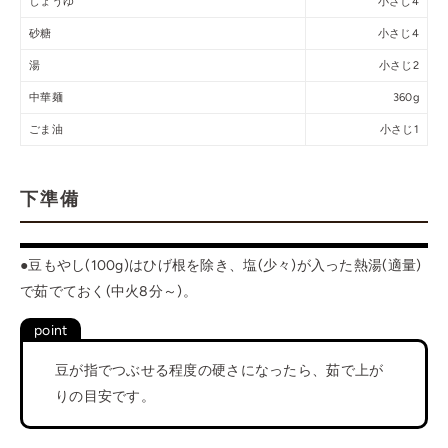
しょうゆ
小さじ4
砂糖
小さじ4
湯
小さじ2
中華麺
360g
ごま油
小さじ1
下準備
●豆もやし(100g)はひげ根を除き、塩(少々)が入った熱湯(適量)
で茹でておく(中火8分～)。
豆が指でつぶせる程度の硬さになったら、茹で上が
りの目安です。