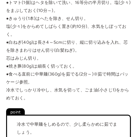
●トマト(1個)はヘタを除いて洗い、16等分の半月切り。塩(少々)
をまぶしておく(10分～)。
●きゅうり(1本)はへたを除き、せん切り。
塩(少々)をからめてしばらく置き(約10分)、水気をしぼってお
く。
●白ねぎ(40g)は長さ4～5cmに切り、縦に切り込みを入れ、芯
を除きまわりはせん切り(白髪ねぎ)。
芯はみじん切り。
●焼き豚(80g)は細長く切っておく。
●食べる直前に中華麺(360g)を茹でる(2分～)※茹で時間はパッ
ケージ参照。
冷水でしっかり冷やし、水気を切って、ごま油(小さじ1)をから
めておく。
冷水で中華麺をしめるので、少し柔らかめに茹でま
しょう。