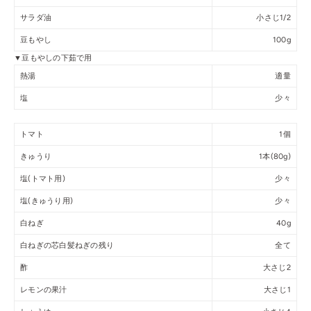
サラダ油
小さじ1/2
豆もやし
100g
▼豆もやしの下茹で用
熱湯
適量
塩
少々
トマト
1個
きゅうり
1本(80g)
塩(トマト用)
少々
塩(きゅうり用)
少々
白ねぎ
40g
白ねぎの芯白髪ねぎの残り
全て
酢
大さじ2
レモンの果汁
大さじ1