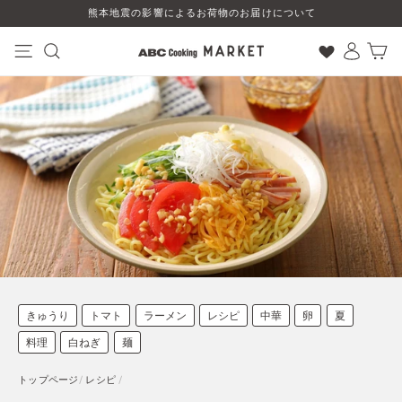
コ
熊本地震の影響によるお荷物のお届けについて
ン
テ
ン
ナビゲーション
検索
ログイン
カート
ツ
に
ス
キ
ッ
プ
す
る
きゅうり
トマト
ラーメン
レシピ
中華
卵
夏
料理
白ねぎ
麺
トップページ
/
レシピ
/