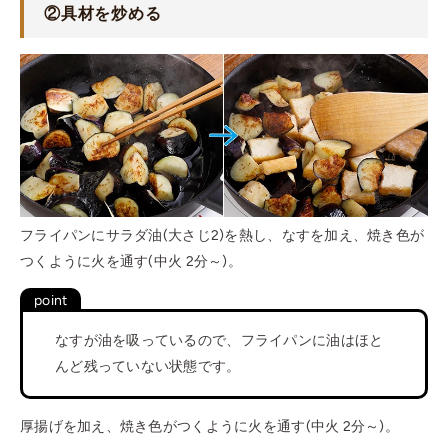
②
具材を炒める
フライパンにサラダ油(大さじ2)を熱し、なすを加え、焼き色が
つくように火を通す(中火 2分～)。
＜br />
なすが油を吸っているので、フライパンに油はほと
んど残っていない状態です。
厚揚げを加え、焼き色がつくように火を通す(中火 2分～)。