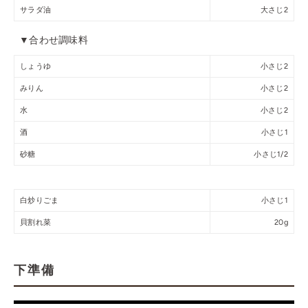
サラダ油
大さじ2
▼合わせ調味料
しょうゆ
小さじ2
みりん
小さじ2
水
小さじ2
酒
小さじ1
砂糖
小さじ1/2
白炒りごま
小さじ1
貝割れ菜
20g
下準備