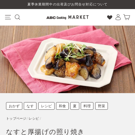
コ
夏季休業期間中の出荷及びお問合せ対応について
ン
テ
ン
ナビゲーション
検索
ログイン
カート
ツ
に
ス
キ
ッ
プ
す
る
おかず
なす
レシピ
和食
夏
料理
野菜
トップページ
/
レシピ
/
なすと厚揚げの照り焼き