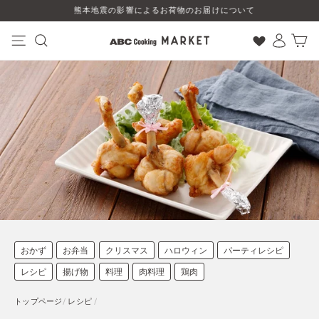
コ
熊本地震の影響によるお荷物のお届けについて
ン
テ
ン
ナビゲーション
検索
ログイン
カート
ツ
に
ス
キ
ッ
プ
す
る
おかず
お弁当
クリスマス
ハロウィン
パーティレシピ
レシピ
揚げ物
料理
肉料理
鶏肉
トップページ
/
レシピ
/