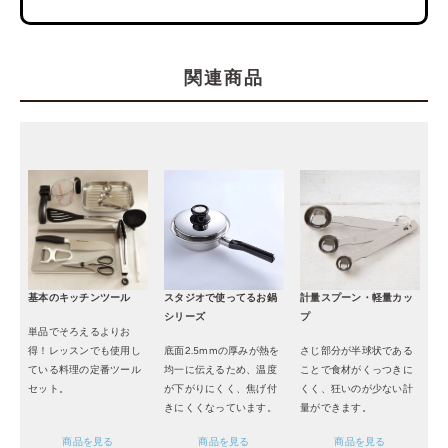
関連商品
基本のキッチンツール
スタジオで使ってるお鍋
計量スプーン・軽量カッ
シリーズ
プ
単品でそろえるよりお
得！レッスンでも使用し
底面2.5mmの厚みが熱を
さじ部分が半球状である
ている料理の定番ツール
均一に伝えるため、温度
ことで食材がくっつきに
セット。
が下がりにくく、焦げ付
くく、狂いのが少ない計
きにくくなっています。
量ができます。
商品を見る
商品を見る
商品を見る