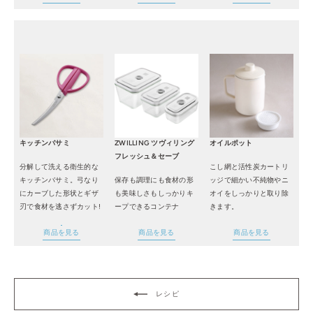
キッチンバサミ
ZWILLING ツヴィリング
オイルポット
フレッシュ＆セーブ
分解して洗える衛生的な
こし網と活性炭カートリ
キッチンバサミ。弓なり
保存も調理にも食材の形
ッジで細かい不純物やニ
にカーブした形状とギザ
も美味しさもしっかりキ
オイをしっかりと取り除
刃で食材を逃さずカット!
ープできるコンテナ
きます。
商品を見る
商品を見る
商品を見る
レシピ