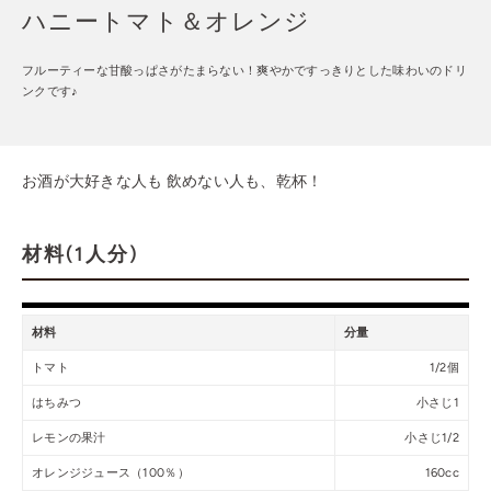
ハニートマト＆オレンジ
フルーティーな甘酸っぱさがたまらない！爽やかですっきりとした味わいのドリ
ンクです♪
お酒が大好きな人も 飲めない人も、乾杯！
材料(1人分)
材料
分量
トマト
1/2個
はちみつ
小さじ1
レモンの果汁
小さじ1/2
オレンジジュース（100％）
160cc