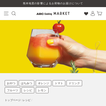
コ
熊本地震の影響によるお荷物のお届けについて
ン
テ
ン
ナビゲーション
検索
ログイン
カート
ツ
に
ス
キ
ッ
プ
す
る
おやつ
はちみつ
オレンジ
トマト
ドリンク
フルーツ
レシピ
レモン
トップページ
/
レシピ
/