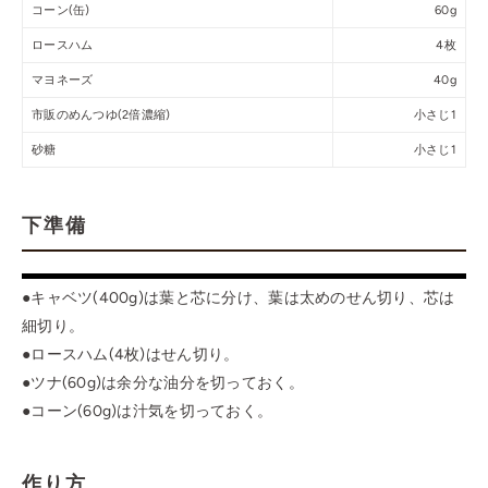
コーン(缶)
60g
ロースハム
4枚
マヨネーズ
40g
市販のめんつゆ(2倍濃縮)
小さじ1
砂糖
小さじ1
下準備
●キャベツ(400g)は葉と芯に分け、葉は太めのせん切り、芯は
細切り。
●ロースハム(4枚)はせん切り。
●ツナ(60g)は余分な油分を切っておく。
●コーン(60g)は汁気を切っておく。
作り方