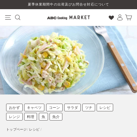
コ
夏季休業期間中の出荷及びお問合せ対応について
ン
テ
ン
ナビゲーション
検索
ログイン
カート
ツ
に
ス
キ
ッ
プ
す
る
おかず
キャベツ
コーン
サラダ
ツナ
レシピ
レンジ
料理
魚
魚介
トップページ
/
レシピ
/