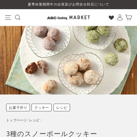
コ
夏季休業期間中の出荷及びお問合せ対応について
ン
テ
ン
ナビゲーション
検索
ログイン
カート
ツ
に
ス
キ
ッ
プ
す
る
お菓子作り
クッキー
レシピ
トップページ
/
レシピ
/
3種のスノーボールクッキー