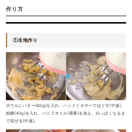
作り方
①
生地作り
ボウルにバター(80g)を入れ、ハンドミキサーでほぐす(中速)。
粉糖(40g)を入れ、バニラオイル(適量)を加え、白っぽくなるま
で混ぜる(中速)。