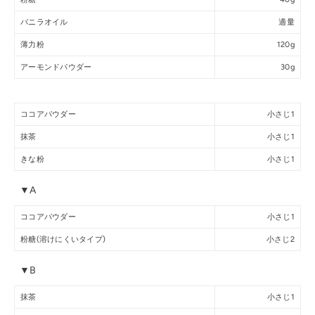
バニラオイル
適量
薄力粉
120g
アーモンドパウダー
30g
ココアパウダー
小さじ1
抹茶
小さじ1
きな粉
小さじ1
▼A
ココアパウダー
小さじ1
粉糖(溶けにくいタイプ)
小さじ2
▼B
抹茶
小さじ1