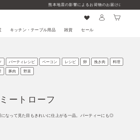
ログイン
カート
電
キッチン・テーブル用品
雑貨
セール
ツ
パーティレシピ
ベーコン
レシピ
卵
挽き肉
料理
理
豚肉
野菜
ミートローフ
層になって見た目もきれいに仕上がる一品。パーティーにも◎