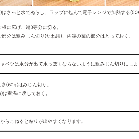
0g)はさっと水でぬらし、ラップに包んで電子レンジで加熱する(500
な板に広げ、縦3等分に切る。
む部分は粗みじん切り(たね用)、両端の葉の部分はとっておく。
キャベツは水分が出て水っぽくならないように粗みじん切りにしま
・人参(60g)はみじん切り。
0g)は室温に戻しておく。
てからこねると粘りが出やすくなります。