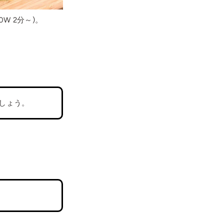
W 2分～)。
しょう。