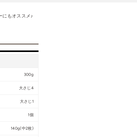
ーにもオススメ♪
300g
大さじ4
大さじ1
1個
140g(中2枚)