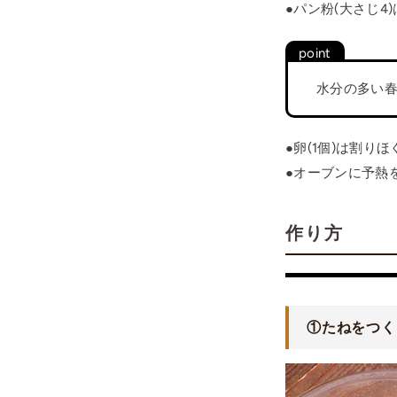
●パン粉(大さじ4
水分の多い
●卵(1個)は割り
●オーブンに予熱を
作り方
①たねをつく