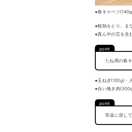
●春キャベツ(14
●粗熱をとり、ま
●真ん中の芯を含
たね用の春
●玉ねぎ(120g)
●合い挽き肉(30
常温に戻し