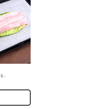
。
せる。