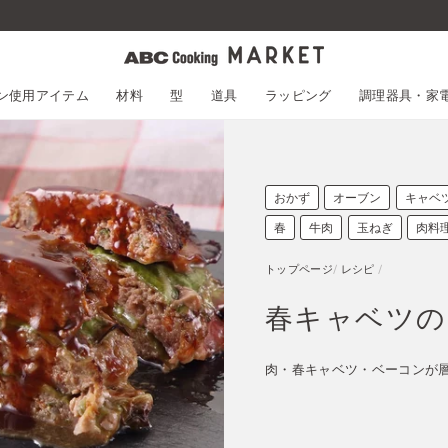
熊本地震の影響によるお荷物のお届けについて
スン使用アイテム
材料
型
道具
ラッピング
調理器具・家
おかず
オーブン
キャベ
春
牛肉
玉ねぎ
肉料
トップページ
/
レシピ
/
春キャベツの
肉・春キャベツ・ベーコンが