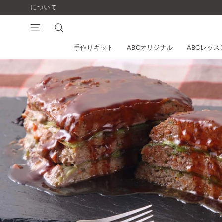
コ
ン
テ
ナビゲーション
検索
ン
手作りキット
ABCオリジナル
ABCレッ
ツ
に
ス
キ
ッ
プ
す
る