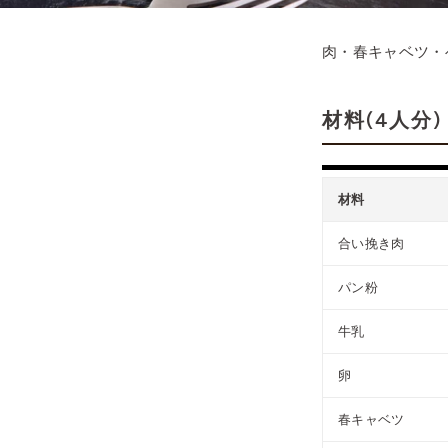
肉・春キャベツ・
材料(4人分)
材料
合い挽き肉
パン粉
牛乳
卵
春キャベツ