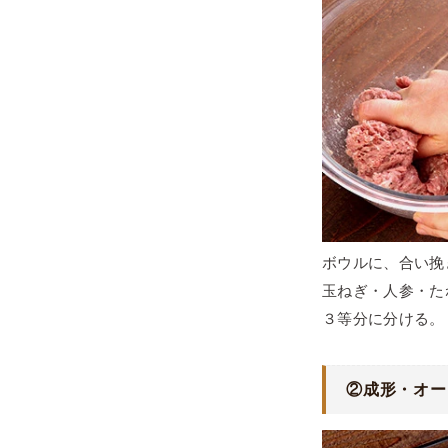
ボウルに、合い挽き
玉ねぎ・人参・た
３等分に分ける。
②
成形・オー