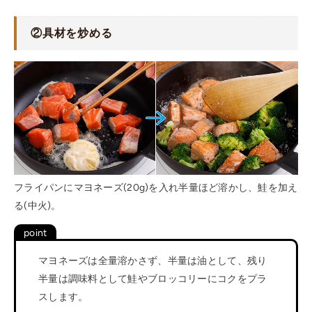
②
具材を炒める
フライパンにマヨネーズ(20g)を入れ半量ほど溶かし、鮭を加え
る(中火)。
マヨネーズは全量溶かさず、半量は油として、残り
半量は調味料として鮭やブロッコリーにコクをプラ
スします。