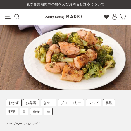
コ
夏季休業期間中の出荷及びお問合せ対応について
ン
テ
ン
ナビゲーション
検索
ログイン
カート
ツ
に
ス
キ
ッ
プ
す
る
おかず
お弁当
きのこ
ブロッコリー
レシピ
料理
野菜
魚
魚介
鮭
トップページ
/
レシピ
/