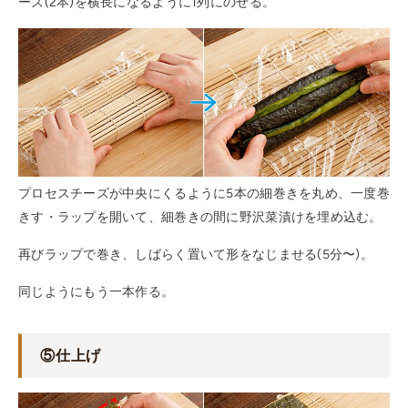
ーズ(2本)を横長になるように1列にのせる。
プロセスチーズが中央にくるように5本の細巻きを丸め、一度巻
きす・ラップを開いて、細巻きの間に野沢菜漬けを埋め込む。
再びラップで巻き、しばらく置いて形をなじませる(5分〜)。
同じようにもう一本作る。
⑤仕上げ