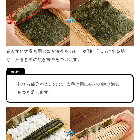
巻きすに太巻き用の焼き海苔をのせ、奥側(上)1cmに水を塗
り、細巻き用の焼き海苔をつけ足す。
花びら部分が太いので、太巻き用に残りの焼き海苔
をつぎ足します。