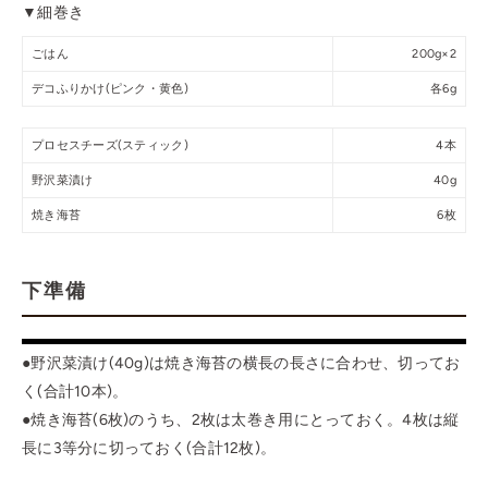
▼細巻き
ごはん
200g×2
デコふりかけ(ピンク・黄色)
各6g
プロセスチーズ(スティック)
4本
野沢菜漬け
40g
焼き海苔
6枚
下準備
●野沢菜漬け(40g)は焼き海苔の横長の長さに合わせ、切ってお
く(合計10本)。
●焼き海苔(6枚)のうち、2枚は太巻き用にとっておく。4枚は縦
長に3等分に切っておく(合計12枚)。