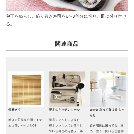
包丁をぬらし、飾り巻き寿司を6〜8等分に切り、皿に盛り付け
る。
関連商品
竹巻きす
基本のキッチンツール
tower 立って置ける しゃ
もじ
巻き寿司作り必須アイテ
単品でそろえるよりお
ム☆使いやすさNO1
得！レッスンでも使用し
置き場所に困っても、立
ている料理の定番ツール
つ・置く・掛けると便利