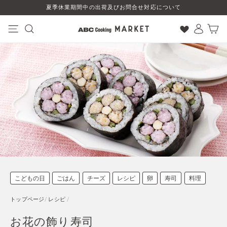
コ
夏季休業期間中の出荷及びお問合せ対応について
ン
テ
ン
ナビゲーション
検索
ログイン
カート
ツ
に
ス
キ
ッ
プ
す
る
こどもの日
ごはん
チーズ
レシピ
卵
寿司
料理
トップページ
/
レシピ
/
お花の飾り寿司