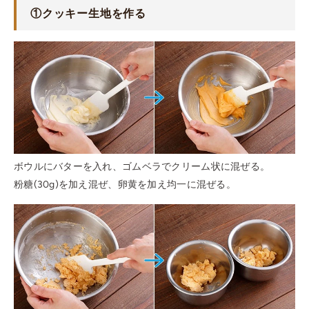
①
クッキー生地を作る
ボウルにバターを入れ、ゴムベラでクリーム状に混ぜる。
粉糖(30g)を加え混ぜ、卵黄を加え均一に混ぜる。