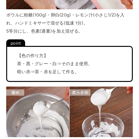
ボウルに粉糖(100g)・卵白(20g)・レモン汁(小さじ1/2)を入
れ、ハンドミキサーで混ぜる(低速 1分)。
5等分にし、色素(適量)を加え混ぜる。
【色の作り方】
茶・黒・グレー・白⇒そのまま使用。
暗い赤⇒茶・赤を足して作る。