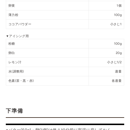
卵黄
1個
薄力粉
100g
ココアパウダー
小さじ1
▼アイシング用
粉糖
100g
卵白
20g
レモン汁
小さじ1/2
水(調整用)
適量
色素(茶・黒・赤)
各適量
下準備