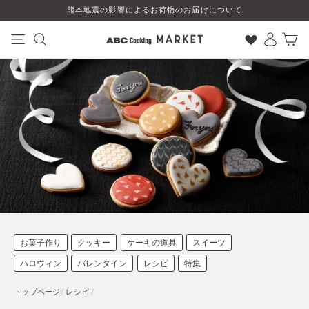
コ
熊本地震の影響によるお荷物のお届けについて
ン
テ
ン
ナビゲーション
検索
ログイン
カート
ツ
に
ス
キ
ッ
プ
す
る
お菓子作り
クッキー
ケーキの道具
スイーツ
ハロウィン
バレンタイン
レシピ
特集
トップページ
/
レシピ
/