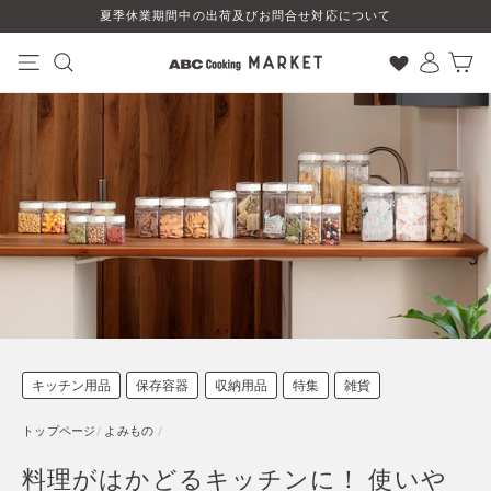
コ
夏季休業期間中の出荷及びお問合せ対応について
ン
テ
ン
ナビゲーション
検索
ログイン
カート
ツ
に
ス
キ
ッ
プ
す
る
キッチン用品
保存容器
収納用品
特集
雑貨
トップページ
/
よみもの
/
料理がはかどるキッチンに！ 使いや