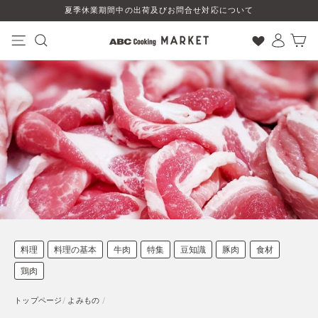
コ
夏季休業期間中の出荷及びお問合せ対応について
ン
テ
ン
ナビゲーション
検索
ログイン
カート
ツ
に
ス
キ
ッ
プ
す
る
料理
料理の基本
牛肉
特集
豆知識
豚肉
食材
鶏肉
トップページ
/
よみもの
/