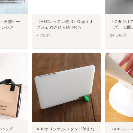
用〉角型ケー
〈ABCレッスン使用〉Objet オ
〈スタジオ
テンレス
ブジェ ゆきひら鍋 14cm
ーズ〉 全面3
7,700円
24,500円
冷バッグ
ABCオリジナル スタンド付まな
〈ABCレッ