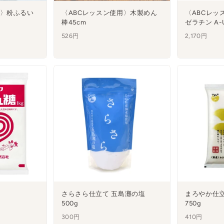
用〉粉ふるい
〈ABCレッスン使用〉木製めん
〈ABCレッ
棒45cm
ゼラチン A-
526円
2,170円
さらさら仕立て 五島灘の塩
まろやか仕立
500g
750g
300円
410円