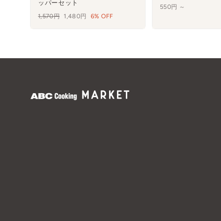
ッパーセット
550円 ～
通
1,570円
セ
1,480円
6% OFF
常
ー
価
ル
格