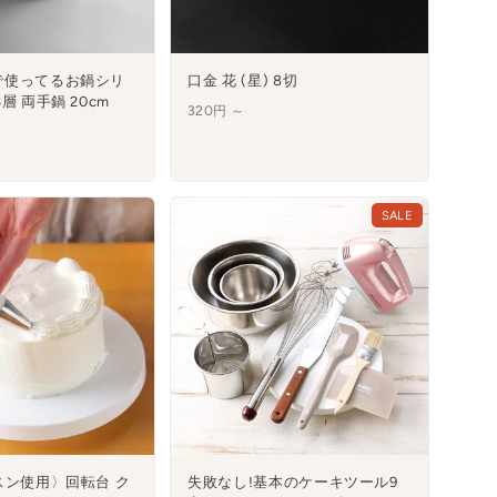
で使ってるお鍋シリ
口金 花 (星) 8切
層 両手鍋 20cm
320円 ～
SALE
スン使用〉回転台 ク
失敗なし!基本のケーキツール9