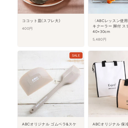
ココット皿(スフレ大)
〈ABCレッスン使
キクーラー 脚付 ス
400円
40×30cm
5,480円
SALE
ABCオリジナル ゴムベラ&スケ
ABCオリジナル 保