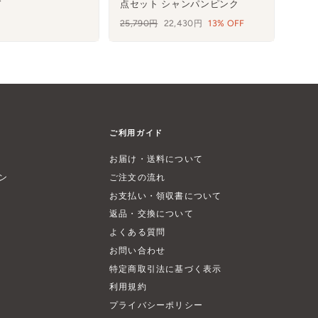
ド
点セット シャンパンピンク
通
25,790円
セ
22,430円
13% OFF
常
ー
価
ル
格
ご利用ガイド
お届け・送料について
ン
ご注文の流れ
お支払い・領収書について
返品・交換について
よくある質問
お問い合わせ
特定商取引法に基づく表示
利用規約
プライバシーポリシー