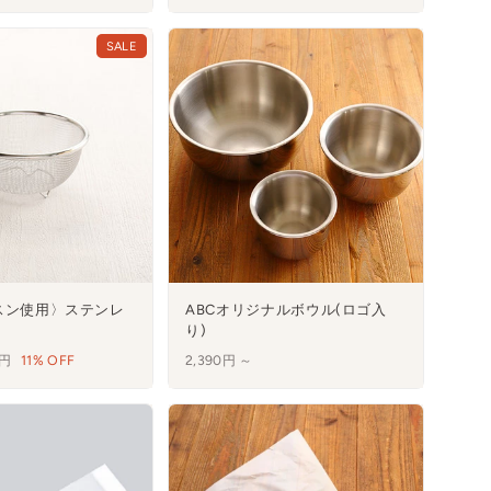
SALE
スン使用〉ステンレ
ABCオリジナルボウル(ロゴ入
り)
0円
11% OFF
2,390円 ～