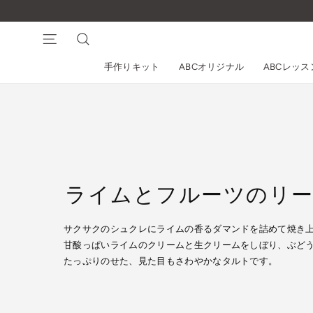
コ
ン
テ
ナビゲーション
検索
ン
手作りキット
ABCオリジナル
ABCレッ
ツ
に
ス
キ
ッ
プ
す
る
ライムとフルーツのリ
サクサクのシュクレにライムの香るダマンドを詰めて焼き
甘酸っぱいライムのクリームと生クリームをしぼり、ぶど
たっぷりのせた、見た目もさわやかなタルトです。