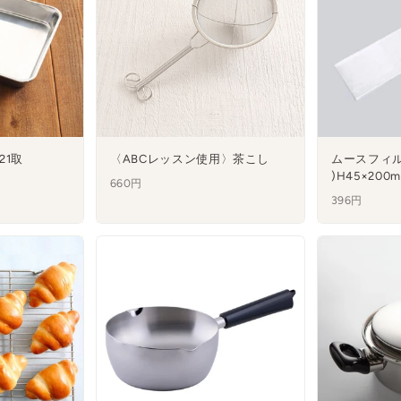
21取
〈ABCレッスン使用〉茶こし
ムースフィル
)H45×200
660円
396円