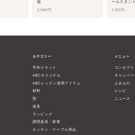
板
ールスタン
3,940円
1,100円 ～
カテゴリー
メニュー
手作りキット
コンセプト
ABCオリジナル
キャンペー
ABCレッスン使用アイテム
よみもの
材料
レシピ
型
ニュース
道具
ラッピング
調理器具・家電
キッチン・テーブル用品