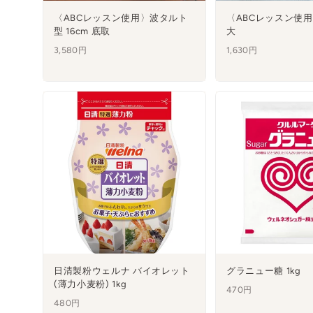
〈ABCレッスン使用〉波タルト
〈ABCレッスン使
型 16cm 底取
大
3,580円
1,630円
日清製粉ウェルナ バイオレット
グラニュー糖 1kg
(薄力小麦粉) 1kg
470円
480円