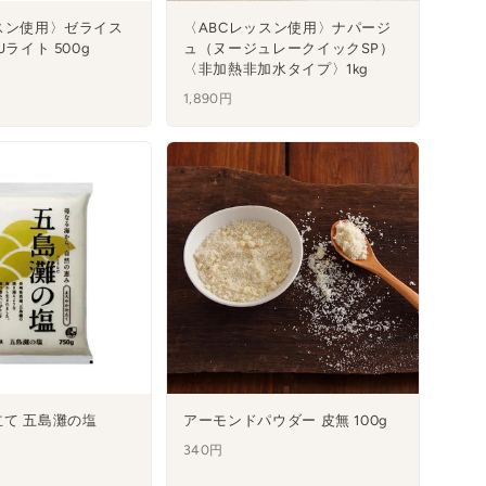
スン使用〉ゼライス
〈ABCレッスン使用〉ナパージ
Uライト 500g
ュ（ヌージュレークイックSP）
〈非加熱非加水タイプ〉1kg
1,890円
て 五島灘の塩
アーモンドパウダー 皮無 100g
340円