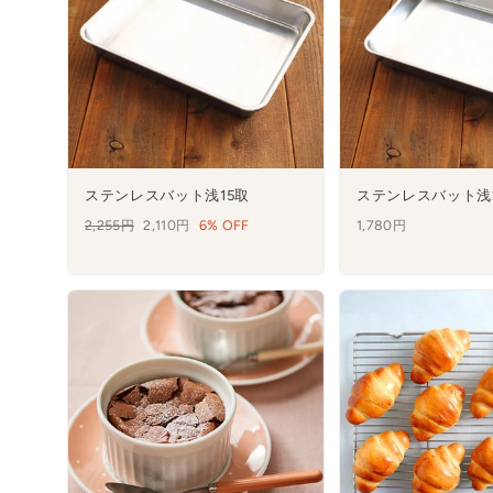
ステンレスバット浅15取
ステンレスバット浅
通
2,255円
セ
2,110円
6% OFF
1,780円
常
ー
価
ル
格