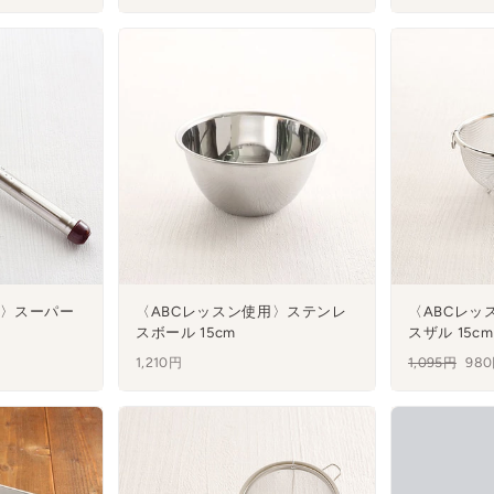
用〉スーパー
〈ABCレッスン使用〉ステンレ
〈ABCレッ
スボール 15cm
スザル 15cm
1,210円
通
1,095円
セ
98
常
ー
価
ル
格