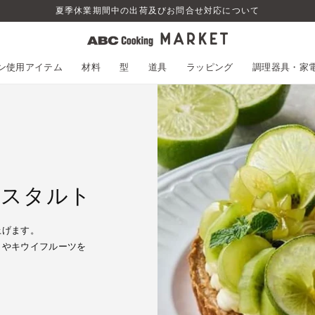
夏季休業期間中の出荷及びお問合せ対応について
スン使用アイテム
材料
型
道具
ラッピング
調理器具・家
ースタルト
上げます。
うやキウイフルーツを