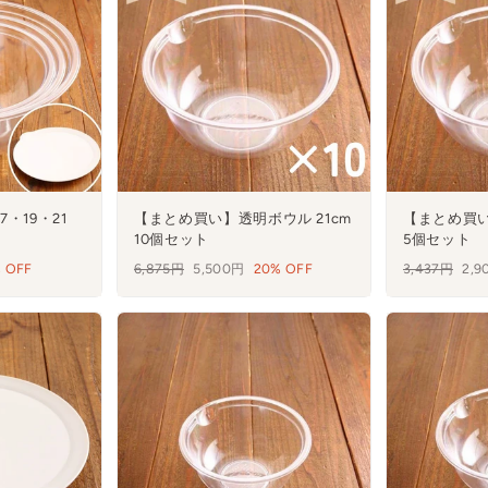
・19・21
【まとめ買い】透明ボウル 21cm
【まとめ買い
10個セット
5個セット
 OFF
通
6,875円
セ
5,500円
20% OFF
通
3,437円
セ
2,
常
ー
常
ー
価
ル
価
ル
格
格