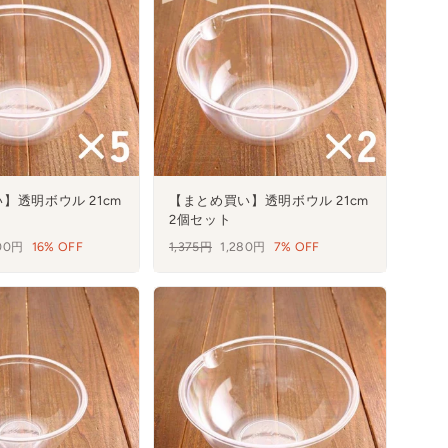
】透明ボウル 21cm
【まとめ買い】透明ボウル 21cm
2個セット
900円
16% OFF
通
1,375円
セ
1,280円
7% OFF
常
ー
価
ル
格