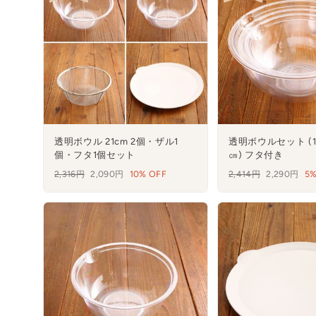
透明ボウル 21cm 2個・ザル1
透明ボウルセット (17
個・フタ1個セット
㎝) フタ付き
通
2,316円
セ
2,090円
10% OFF
通
2,414円
セ
2,290円
5%
常
ー
常
ー
価
ル
価
ル
格
格