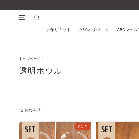
コ
ン
テ
ナビゲーション
検索
ン
手作りキット
ABCオリジナル
ABCレッ
ツ
に
ス
キ
トップページ
/
ッ
プ
透明ボウル
す
る
15 個の商品
SALE