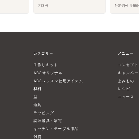
713円
通
1,017円
セ
96
常
ー
価
ル
格
カテゴリー
メニュー
手作りキット
コンセプト
ABCオリジナル
キャンペー
ABCレッスン使用アイテム
よみもの
材料
レシピ
型
ニュース
道具
ラッピング
調理器具・家電
キッチン・テーブル用品
雑貨