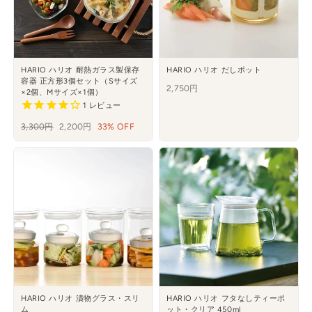
HARIO ハリオ 耐熱ガラス製保存
HARIO ハリオ だしポット
容器 正方形3個セット（Sサイズ
2,750円
×2個、Mサイズ×1個）
1
レビュー
通
3,300円
セ
2,200円
33% OFF
常
ー
価
ル
格
HARIO ハリオ 漬物グラス・スリ
HARIO ハリオ フタなしティーポ
ム
ット・クリア 450ml