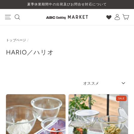
コ
夏季休業期間中の出荷及びお問合せ対応について
ン
テ
ン
ナビゲーション
検索
ログイン
カート
ツ
に
ス
トップページ
/
キ
ッ
HARIO／ハリオ
プ
す
る
SORT
SALE