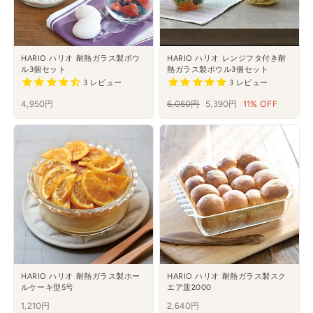
HARIO ハリオ 耐熱ガラス製ボウ
HARIO ハリオ レンジフタ付き耐
ル3個セット
熱ガラス製ボウル3個セット
3
レビュー
3
レビュー
4,950円
通
6,050円
セ
5,390円
11% OFF
常
ー
価
ル
格
HARIO ハリオ 耐熱ガラス製ホー
HARIO ハリオ 耐熱ガラス製スク
ルケーキ型5号
エア皿2000
1,210円
2,640円