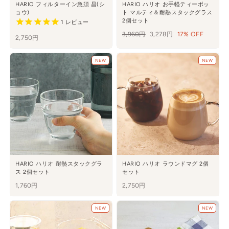
HARIO フィルターイン急須 昌(シ
HARIO ハリオ お手軽ティーポッ
ョウ)
ト マルティ＆耐熱スタックグラス
2個セット
1
レビュー
通
3,960円
セ
3,278円
17% OFF
2,750円
常
ー
価
ル
NEW
NEW
格
HARIO ハリオ 耐熱スタックグラ
HARIO ハリオ ラウンドマグ 2個
ス 2個セット
セット
1,760円
2,750円
NEW
NEW