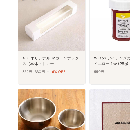
ABCオリジナル マカロンボック
Wilton アイシン
ス（本体・トレー）
イエロー 1oz (28g)
通
352円
セ
330円 ～
6% OFF
550円
常
ー
価
ル
格