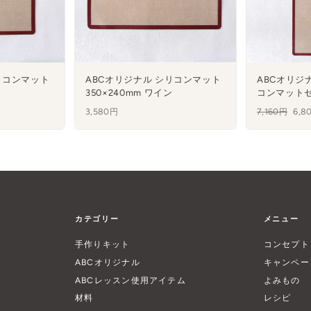
リコンマット
ABCオリジナル シリコンマット
ABCオリジ
350×240mm ワイン
コンマットセッ
3,580円
通
7,160円
セ
6,8
常
ー
価
ル
格
カテゴリー
メニュー
手作りキット
コンセプト
ABCオリジナル
キャンペー
ABCレッスン使用アイテム
よみもの
材料
レシピ