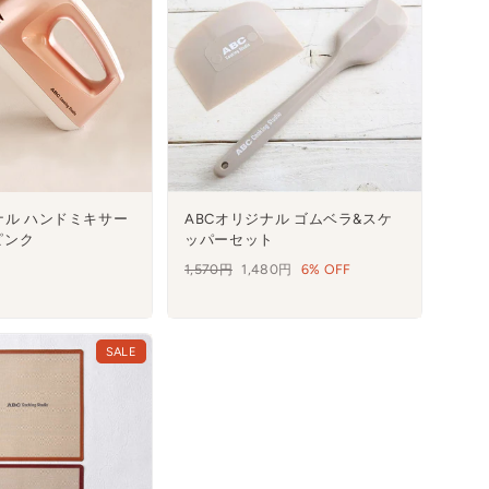
ナル ハンドミキサー
ABCオリジナル ゴムベラ&スケ
ピンク
ッパーセット
通
1,570円
セ
1,480円
6% OFF
常
ー
価
ル
格
SALE