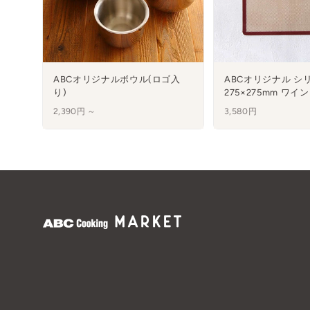
ABCオリジナルボウル(ロゴ入
ABCオリジナル シ
り)
275×275mm ワイン
2,390円 ～
3,580円