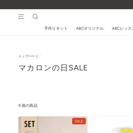
コ
ン
テ
ナビゲーション
検索
ン
手作りキット
ABCオリジナル
ABCレッ
ツ
に
ス
キ
トップページ
/
ッ
プ
マカロンの日SALE
す
る
9 個の商品
SALE