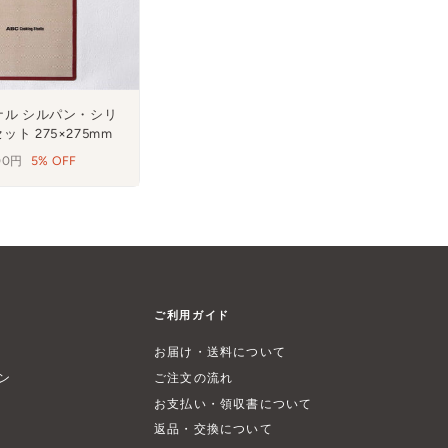
ナル シルパン・シリ
ト 275×275mm
00円
5% OFF
ご利用ガイド
お届け・送料について
ン
ご注文の流れ
お支払い・領収書について
返品・交換について