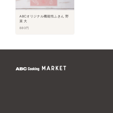
ABCオリジナル機能性ふきん 野
菜 大
880円