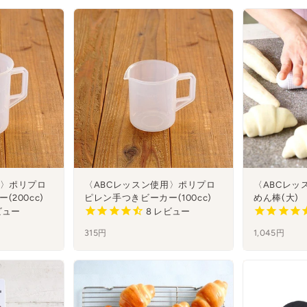
格
用〉ポリプロ
〈ABCレッスン使用〉ポリプロ
〈ABCレッ
200cc)
ピレン手つきビーカー(100cc)
めん棒(大)
ビュー
8
レビュー
315円
1,045円