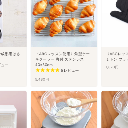
ン成形用はさ
〈ABCレッスン使用〉角型ケー
〈ABCレッ
キクーラー 脚付 ステンレス
ミトン ブラッ
40×30cm
ビュー
1,870円
5
レビュー
5,480円