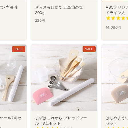
パン専用 小
さらさら仕立て 五島灘の塩
ABCオリジ
200g
ドライン入
220円
14,080円
SALE
SALE
ツール7点セ
まずはこれから!ブレッドツー
はじめよう!
ル 9点セット
セット