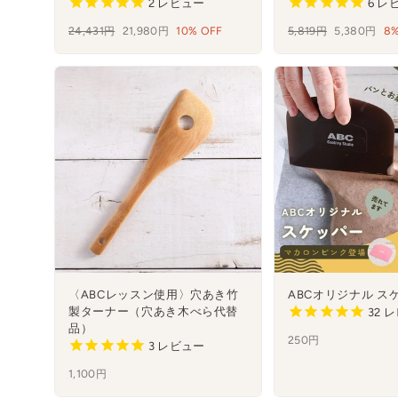
2
レビュー
6
レ
通
24,431円
セ
21,980円
10% OFF
通
5,819円
セ
5,380円
8%
常
ー
常
ー
価
ル
価
ル
格
格
〈ABCレッスン使用〉穴あき竹
ABCオリジナル ス
製ターナー（穴あき木べら代替
32
レ
品）
250円
3
レビュー
1,100円