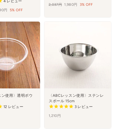
4
レビュー
通
2,037円
セ
1,980円
3% OFF
890円
5% OFF
常
ー
価
ル
格
スン使用〉透明ボウ
〈ABCレッスン使用〉ステンレ
スボール 15cm
12
レビュー
3
レビュー
1,210円