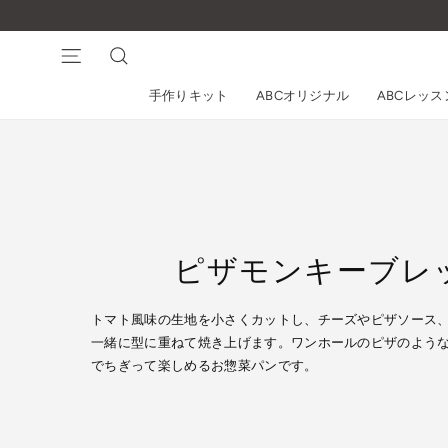
コ
ン
テ
ナビゲーション
検索
ン
手作りキット
ABCオリジナル
ABCレッ
ツ
に
ス
キ
ッ
プ
す
ピザモンキーブレ
る
トマト風味の生地を小さくカットし、チーズやピザソース
一緒に型に重ねて焼き上げます。ワンホールのピザのよう
でちぎって楽しめるお惣菜パンです。