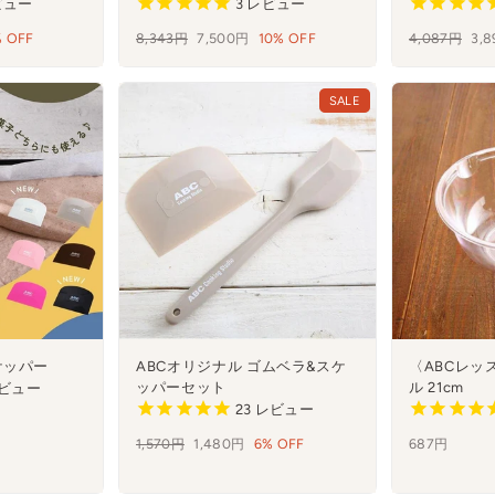
ビュー
3
レビュー
 OFF
通
8,343円
セ
7,500円
10% OFF
通
4,087円
セ
3,
常
ー
常
ー
価
ル
価
ル
SALE
格
格
ケッパー
ABCオリジナル ゴムベラ&スケ
〈ABCレッ
ッパーセット
ル 21cm
ビュー
23
レビュー
通
1,570円
セ
1,480円
6% OFF
687円
常
ー
価
ル