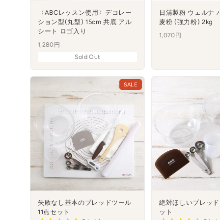
〈ABCレッスン使用〉デコレー
日清製粉 ウェルナ 
ション型(丸型) 15cm 共底 アル
麦粉 (強力粉) 2kg
シート ロゴ入り
1,070円
1,280円
Sold Out
SALE
失敗なし基本のブレッドツール
絶対ほしいブレッド
11点セット
ット