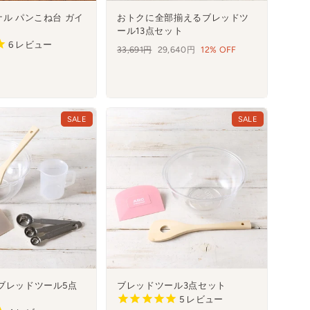
ナル パンこね台 ガイ
おトクに全部揃えるブレッドツ
ール13点セット
6
レビュー
通
33,691円
セ
29,640円
12% OFF
常
ー
価
ル
格
SALE
SALE
ブレッドツール5点
ブレッドツール3点セット
5
レビュー