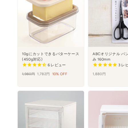
10gにカットできるバターケース
ABCオリジナル パ
(450g対応)
み 160mm
6
レビュー
3
レ
通
1,980円
セ
1,782円
10% OFF
1,880円
常
ー
価
ル
格