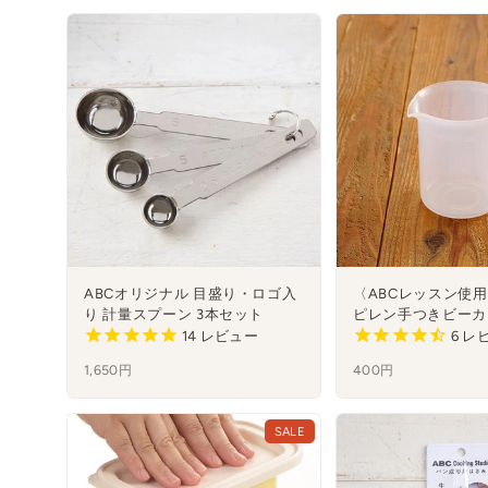
ABCオリジナル 目盛り・ロゴ入
〈ABCレッスン使
り 計量スプーン 3本セット
ピレン手つきビーカー(
14
レビュー
6
レ
1,650円
400円
SALE