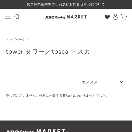
コ
夏季休業期間中の出荷及びお問合せ対応について
ン
テ
ン
ナビゲーション
検索
ログイン
カート
ツ
に
ス
トップページ
/
キ
ッ
tower タワー／tosca トスカ
プ
す
る
SORT
申し訳ございません。検索に一致する商品が見つかりませんでした。