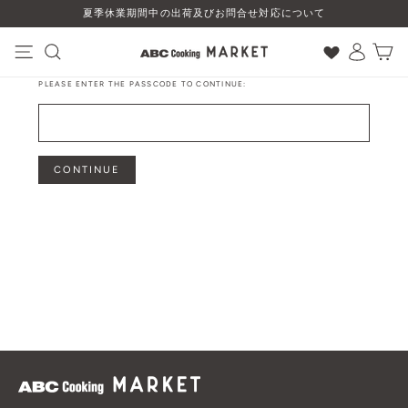
コ
夏季休業期間中の出荷及びお問合せ対応について
ン
テ
ン
ナビゲーション
検索
ログイン
カート
ツ
PLEASE ENTER THE PASSCODE TO CONTINUE:
に
ス
キ
ッ
プ
CONTINUE
す
る