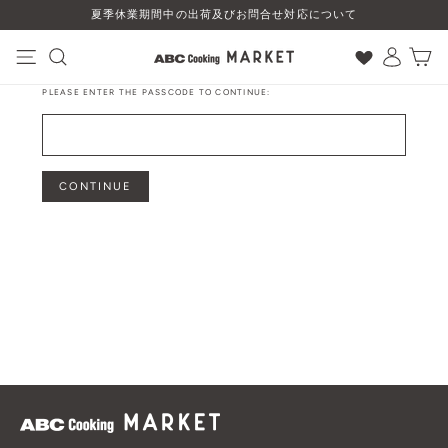
コ
夏季休業期間中の出荷及びお問合せ対応について
ン
テ
ン
ナビゲーション
検索
ログイン
カート
ツ
PLEASE ENTER THE PASSCODE TO CONTINUE:
に
ス
キ
ッ
プ
CONTINUE
す
る