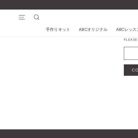
コ
ン
テ
ナビゲーション
検索
ン
手作りキット
ABCオリジナル
ABCレッ
ツ
に
PLEASE
ス
キ
ッ
プ
C
す
る