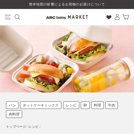
コ
熊本地震の影響によるお荷物のお届けについて
ン
テ
ン
ナビゲーション
検索
ログイン
カート
ツ
に
ス
キ
ッ
プ
す
る
パン
ホットケーキミックス
レシピ
卵
料理
牛肉
肉料理
トップページ
/
レシピ
/