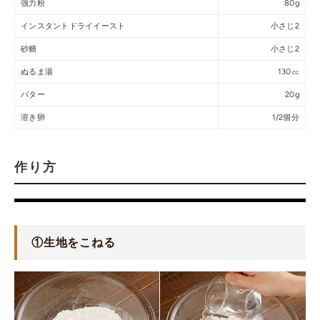
強力粉
80g
インスタントドライイースト
小さじ2
砂糖
小さじ2
ぬるま湯
130㏄
バター
20g
溶き卵
1/2個分
作り方
①生地をこねる