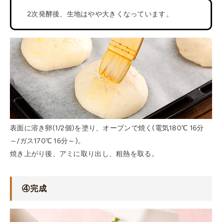
2次発酵後、生地はやや大きくなっています。
表面に溶き卵(1/2個)を塗り、オーブンで焼く(電気180℃ 16分
～/ガス170℃ 16分～)。
焼き上がり後、アミに取り出し、粗熱を取る。
④完成