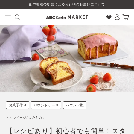
コ
熊本地震の影響によるお荷物のお届けについて
ン
テ
ン
ナビゲーション
検索
ログイン
カート
ツ
に
ス
キ
ッ
プ
す
る
お菓子作り
パウンドケーキ
パウンド型
トップページ
/
よみもの
/
【レシピあり】初心者でも簡単！スタ