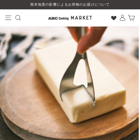
コ
熊本地震の影響によるお荷物のお届けについて
ン
テ
ン
ナビゲーション
検索
ログイン
カート
ツ
に
ス
キ
ッ
プ
す
る