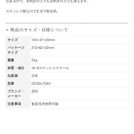
があるので、右利きの人でも左利きの人でも使えます。
ステンレス製なので丈夫で衛生的。
○ 商品のサイズ・仕様について
サイズ
140×37×20mm
パッケージ
212×62×22mm
サイズ
重量
23g
材質・成分
18-8ステンレススチール
生産国
日本
型番
000DL7040
ブランド・
貝印
メーカー
注意事項
食器洗浄使用可能