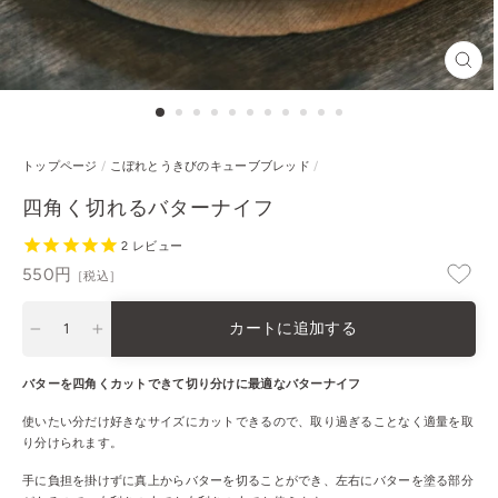
閉
じ
る
トップページ
/
こぼれとうきびのキューブブレッド
/
四角く切れるバターナイフ
2
レビュー
通
550円
［税込］
常
価
カートに追加する
格
−
+
バターを四角くカットできて切り分けに最適なバターナイフ
使いたい分だけ好きなサイズにカットできるので、取り過ぎることなく適量を取
り分けられます。
手に負担を掛けずに真上からバターを切ることができ、左右にバターを塗る部分