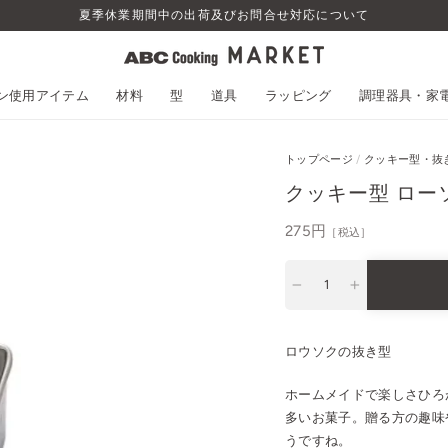
夏季休業期間中の出荷及びお問合せ対応について
スン使用アイテム
材料
型
道具
ラッピング
調理器具・家
トップページ
/
クッキー型・抜
クッキー型 ロー
通
275円
［税込］
常
価
−
+
格
ロウソクの抜き型
ホームメイドで楽しさひろ
多いお菓子。贈る方の趣味
うですね。