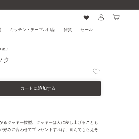
ログイン
カート
電
キッチン・テーブル用品
雑貨
セール
き型
/
ソク
カートに追加する
がるクッキー抜型。クッキーは人に差し上げることも
や好みに合わせてプレゼントすれば、喜んでもらえそ