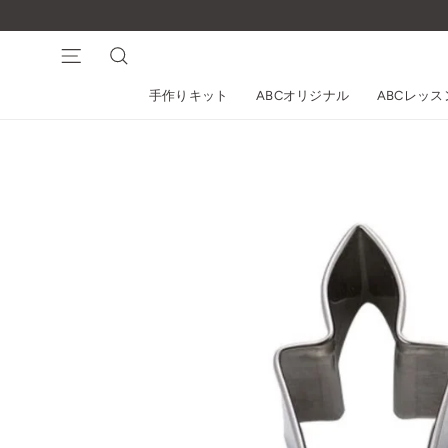
コ
ン
テ
ナビゲーション
検索
ン
手作りキット
ABCオリジナル
ABCレッ
ツ
に
ス
キ
ッ
プ
す
る