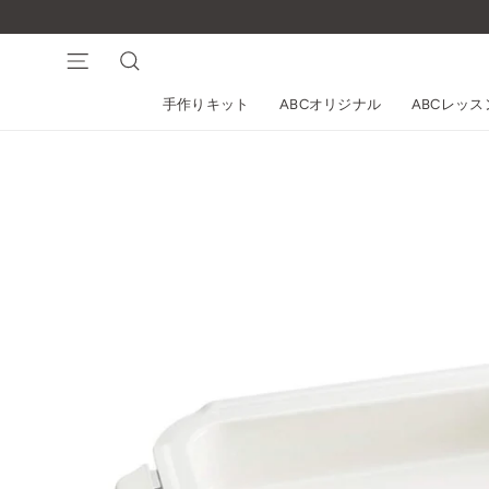
コ
ン
テ
ナビゲーション
検索
ン
手作りキット
ABCオリジナル
ABCレッ
ツ
に
ス
キ
ッ
プ
す
る