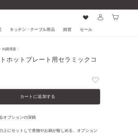
けについて
ログイン
カート
電
キッチン・テーブル用品
雑貨
セール
IH調理器
/
パクトホットプレート用セラミックコ
カートに追加する
るオプションの深鍋
の上にセットして煮物やお鍋が愉しめる、オプション