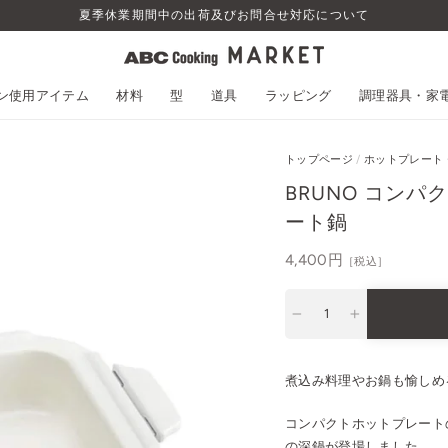
熊本地震の影響によるお荷物のお届
スン使用アイテム
材料
型
道具
ラッピング
調理器具・家
トップページ
/
ホットプレート・
BRUNO コン
ート鍋
通
4,400円
［税込］
常
価
−
+
格
煮込み料理やお鍋も愉しめ
コンパクトホットプレート
の深鍋が登場しました。