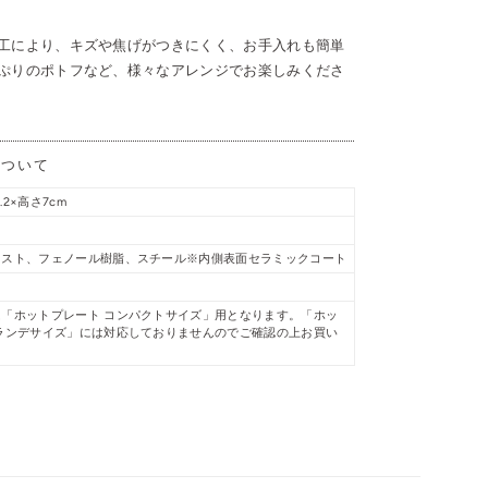
工により、キズや焦げがつきにくく、お手入れも簡単
ぷりのポトフなど、様々なアレンジでお楽しみくださ
について
.2×高さ7cm
ャスト、フェノール樹脂、スチール※内側表面セラミックコート
「ホットプレート コンパクトサイズ」用となります。「ホッ
ランデサイズ」には対応しておりませんのでご確認の上お買い
。