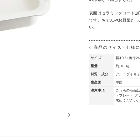
表面はセラミックコート加
です。おでんやお野菜たっ
い。
○ 商品のサイズ・仕様
サイズ
幅40.5×奥行24
重量
約1010g
材質・成分
アルミダイキ
生産国
中国
注意事項
こちらの商品は
トプレート グ
求めください