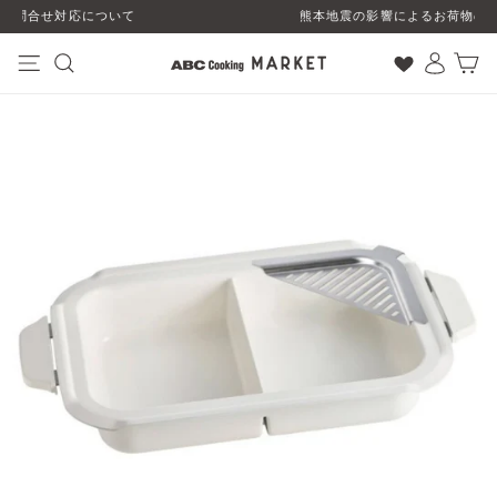
コ
熊本地震の影響によるお荷物のお届けについて
ン
テ
ン
ナビゲーション
検索
ログイン
カート
ツ
に
ス
キ
ッ
プ
す
る