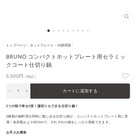
閉
じ
る
トップページ
/
ホットプレート・IH調理器
/
BRUNO コンパクトホットプレート用セラミッ
クコート仕切り鍋
通
5,500円
［税込］
常
価
カートに追加する
格
−
+
2つの味で幸せ2倍！湯切りもできる仕切り鍋！
2種類の鍋料理を同時に愉しめる仕切り鍋が、コンパクトホットプレート用に登
場！各容量およそ800mlで、それぞれの鍋をしっかり堪能できます。
お手入れ簡単