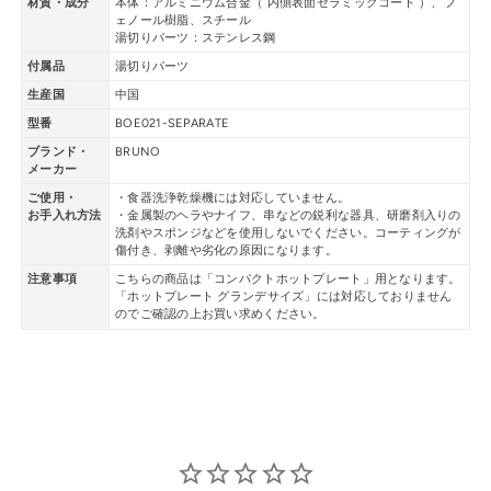
材質・成分
本体：アルミニウム合金（ 内側表面セラミックコート ）、フ
ェノール樹脂、スチール
湯切りパーツ：ステンレス鋼
付属品
湯切りパーツ
生産国
中国
型番
BOE021-SEPARATE
ブランド・
BRUNO
メーカー
ご使用・
・食器洗浄乾燥機には対応していません。
お手入れ方法
・金属製のヘラやナイフ、串などの鋭利な器具、研磨剤入りの
洗剤やスポンジなどを使用しないでください。コーティングが
傷付き、剥離や劣化の原因になります。
注意事項
こちらの商品は「コンパクトホットプレート」用となります。
「ホットプレート グランデサイズ」には対応しておりません
のでご確認の上お買い求めください。