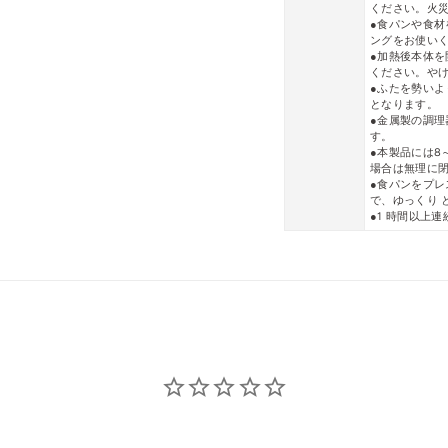
ください。火
●食パンや食
ングをお使い
●加熱後本体
ください。や
●ふたを勢い
となります。
●金属製の調
す。
●本製品には8
場合は無理に
●食パンをプ
で、ゆっくり 
●1 時間以上