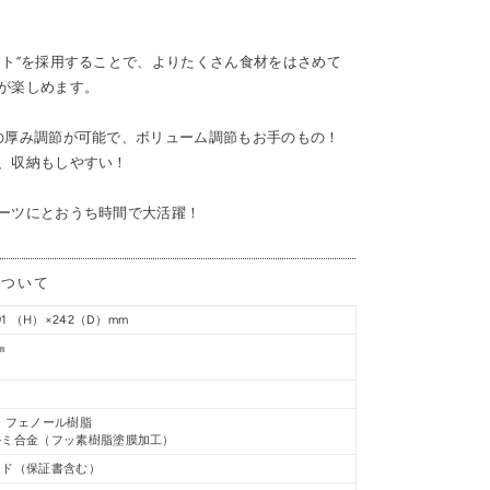
ート”を採用することで、よりたくさん食材をはさめて
が楽しめます。
の厚み調節が可能で、ボリューム調節もお手のもの！
、収納もしやすい！
ーツにとおうち時間で大活躍！
について
1 （H）×242（D）mm
㎜
 フェノール樹脂
ルミ合金（フッ素樹脂塗膜加工）
イド（保証書含む）