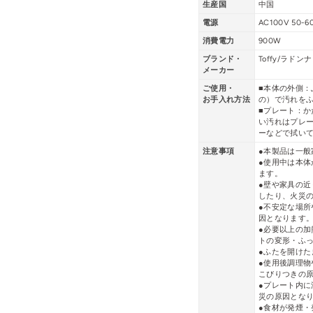
生産国
中国
電源
AC100V 50-6
消費電力
900W
ブランド・
Toffy/ラドンナ
メーカー
ご使用・
■本体の外側
お手入れ方法
の）で汚れを
■プレート：
い汚れはプレ
ーなどで拭い
注意事項
●本製品は一
●使用中は本
ます。
●壁や家具の
したり、火災
●不安定な場
因となります
●必要以上の
トの変形・ふ
●ふたを開け
●使用後調理
こびりつきの
●プレート内
災の原因とな
●食材が発煙・