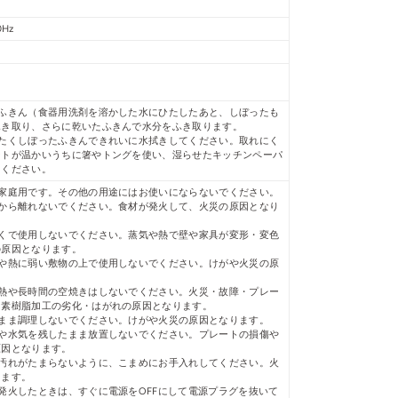
0Hz
：ふきん（食器用洗剤を溶かした水にひたしたあと、しぼったも
ふき取り、さらに乾いたふきんで水分をふき取ります。
かたくしぼったふきんできれいに水拭きしてください。取れにく
ートが温かいうちに箸やトングを使い、湿らせたキッチンペーパ
てください。
般家庭用です。その他の用途にはお使いにならないでください。
体から離れないでください。食材が発火して、火災の原因となり
近くで使用しないでください。蒸気や熱で壁や家具が変形・変色
の原因となります。
所や熱に弱い敷物の上で使用しないでください。けがや火災の原
。
加熱や長時間の空焼きはしないでください。火災・故障・プレー
っ素樹脂加工の劣化・はがれの原因となります。
たまま調理しないでください。けがや火災の原因となります。
物や水気を残したまま放置しないでください。プレートの損傷や
原因となります。
に汚れがたまらないように、こまめにお手入れしてください。火
ります。
発火したときは、すぐに電源をOFFにして電源プラグを抜いて