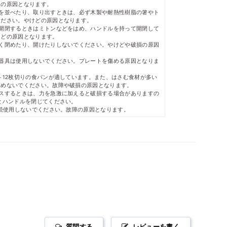
災の原因となります。
材を並べたり、取り出すときは、必ず木製や耐熱性樹脂の箸やト
ください。やけどの原因となります。
を開閉するときはミトンなどをはめ、ハンドルを持って開閉して
けどの原因となります。
よく閉めたり、開けたりしないでください。やけどや破損の原因
理器具は使用しないでください。プレートを傷める原因となりま
～12枚切りの食パンが適しています。また、はさむ食材が多い
閉めないでください。故障や破損の原因となります。
レスするときは、力を急激に加えると破損する場合がありますの
とハンドルを閉じてください。
連続使用しないでください。故障の原因となります。
質問する
レビューを書く