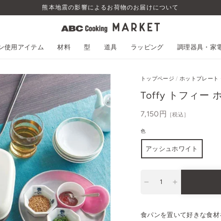
熊本地震の影響によるお荷物のお届けについて
スン使用アイテム
材料
型
道具
ラッピング
調理器具・家
トップページ
/
ホットプレート・
Toffy トフィ
通
7,150円
［税込］
常
色
価
格
アッシュホワイト
−
+
食パンを置いて好きな食材