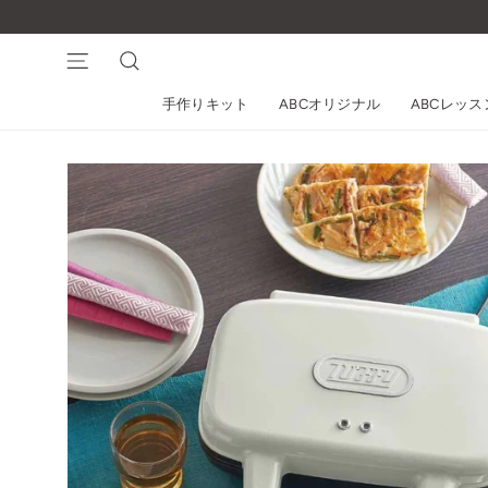
コ
ン
テ
ナビゲーション
検索
ン
手作りキット
ABCオリジナル
ABCレッ
ツ
に
ス
キ
ッ
プ
す
る