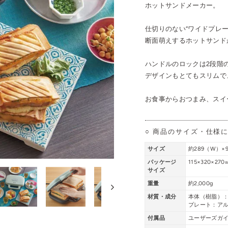
ホットサンドメーカー。
仕切りのない“ワイドプレ
断面萌えするホットサンド
ハンドルのロックは2段階
デザインもとてもスリムで
お食事からおつまみ、スイ
○ 商品のサイズ・仕様
サイズ
約289（W）×9
パッケージ
115×320×270
サイズ
重量
約2,000g
材質・成分
本体（樹脂）：
プレート：ア
付属品
ユーザーズガ