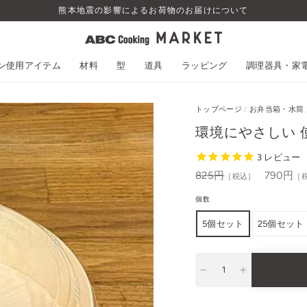
熊本地震の影響によるお荷物のお届けについて
スン使用アイテム
材料
型
道具
ラッピング
調理器具・家
トップページ
/
お弁当箱・水筒
環境にやさしい 
3
レビュー
通
825円
セ
790円
［税込］
［
常
ー
個数
価
ル
格
5個セット
25個セット
−
+