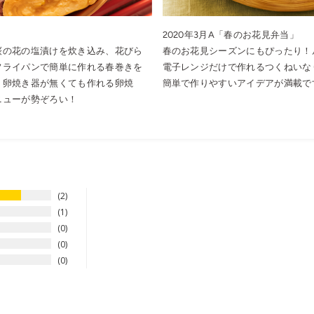
2020年3月A「春のお花見弁当」
桜の花の塩漬けを炊き込み、花びら
春のお花見シーズンにもぴったり！
フライパンで簡単に作れる春巻きを
電子レンジだけで作れるつくねいな
、卵焼き器が無くても作れる卵焼
簡単で作りやすいアイデアが満載で
ニューが勢ぞろい！
2
1
0
0
0