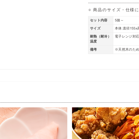
○ 商品のサイズ・仕様
セット内容
5個～
サイズ
本体:直径155x
耐熱（耐冷）
電子レンジ対
温度
備考
※天然木のた