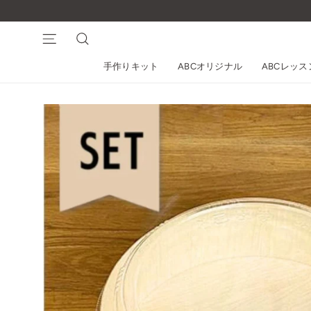
コ
ン
テ
ナビゲーション
検索
ン
手作りキット
ABCオリジナル
ABCレッ
ツ
に
ス
キ
ッ
プ
す
る