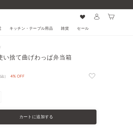
ログイン
カート
電
キッチン・テーブル用品
雑貨
セール
/
使い捨て曲げわっぱ弁当箱
4% OFF
税込］
カートに追加する