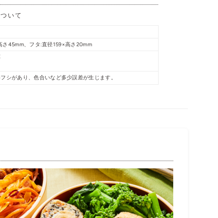
について
高さ45mm、フタ:直径159×高さ20mm
応
めフシがあり、色合いなど多少誤差が生じます。