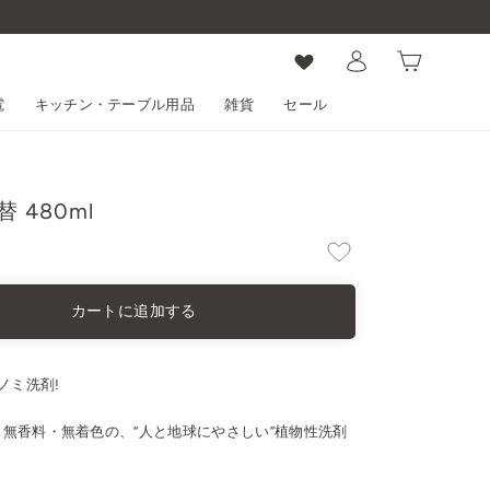
ログイン
カート
電
キッチン・テーブル用品
雑貨
セール
 480ml
カートに追加する
ノミ洗剤!
、無香料・無着色の、“人と地球にやさしい”植物性洗剤