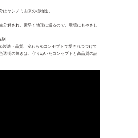
分はヤシノミ由来の植物性。
生分解され、素早く地球に還るので、環境にもやさし
洗剤
わらぬ製法・品質、変わらぬコンセプトで愛されつづけて
色透明の輝きは、守りぬいたコンセプトと高品質の証