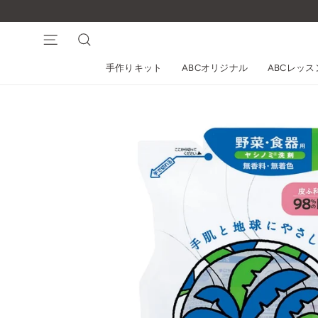
コ
ン
テ
ナビゲーション
検索
ン
手作りキット
ABCオリジナル
ABCレッ
ツ
に
ス
キ
ッ
プ
す
る