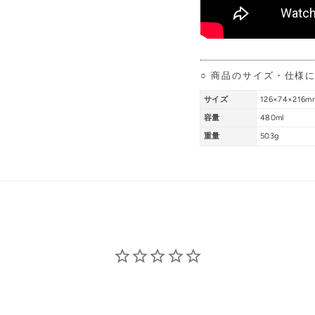
○ 商品のサイズ・仕様
サイズ
126×74×216m
容量
480ml
重量
503g