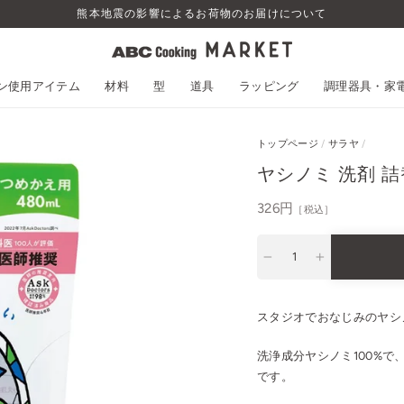
熊本地震の影響によるお荷物のお届けについて
スン使用アイテム
材料
型
道具
ラッピング
調理器具・家
トップページ
/
サラヤ
/
ヤシノミ 洗剤 詰替
通
326円
［税込］
常
価
−
+
格
スタジオでおなじみのヤシ
洗浄成分ヤシノミ100%で
です。