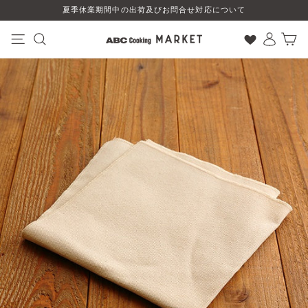
コ
夏季休業期間中の出荷及びお問合せ対応について
ン
テ
ン
ナビゲーション
検索
ログイン
カート
ツ
に
ス
キ
ッ
プ
す
る