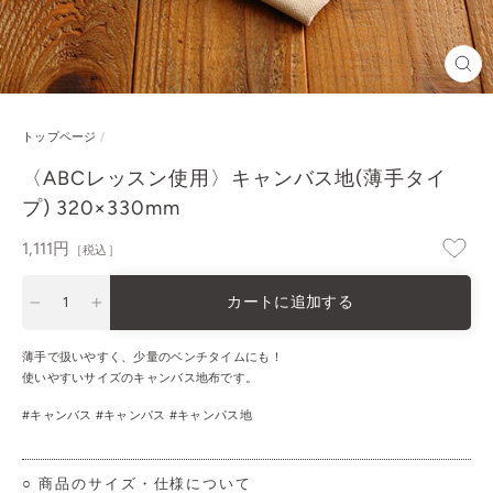
閉
じ
る
トップページ
/
〈ABCレッスン使用〉キャンバス地(薄手タイ
プ) 320×330mm
通
1,111円
［税込］
常
価
カートに追加する
格
−
+
薄手で扱いやすく、少量のベンチタイムにも！
使いやすいサイズのキャンバス地布です。
#キャンバス
#
キャンパス
#キャンパス地
○ 商品のサイズ・仕様について