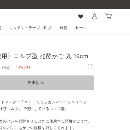
ログイン
カート
電
キッチン・テーブル用品
雑貨
セール
用〉コルプ型 発酵かご 丸 19cm
円
10% OFF
［税込］
在庫切れ
dioブレッドマスター『Ｍ12 トリュフカンパーニュ＆リエッ
抹茶コルプ』で使用しているコルプ型。
どのパンを発酵させるときに使用する発酵かごです。
りのパンにもかごの模様を残してくれます。