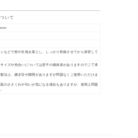
について
5mm
ラシなどで粉や生地を落とし、しっかり乾燥させてから保管して
めサイズや色合いについては若干の個体差がありますのでご了承
る製法上、継ぎ目や隙間がありますが問題なくご使用いただけま
表面のささくれや匂いが気になる場合もありますが、使用上問題
ん。