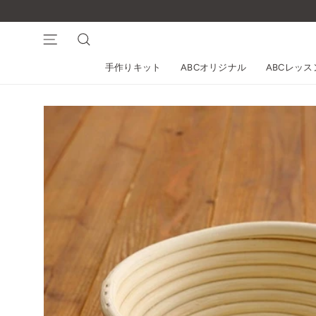
コ
ン
テ
ナビゲーション
検索
ン
手作りキット
ABCオリジナル
ABCレッ
ツ
に
ス
キ
ッ
プ
す
る