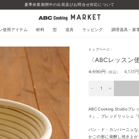
夏季休業期間中の出荷及びお問合せ対応について
スン使用アイテム
材料
型
道具
ラッピング
調理器具・家
トップページ
/
〈ABCレッスン使
通
4,590円
セ
4,131
［税込］
常
ー
価
ル
−
+
格
ABC Cooking Stu
ト』、ブレッドリッシュ『
パン・ド・カンパーニュな
かごの形に発酵し焼き上が