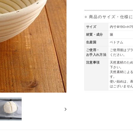
○ 商品のサイズ・仕様
サイズ
内寸Φ190×H7
材質・成分
籐
生産国
ベトナム
ご使用・
ご使用後はブ
お手入れ方法
ください。
注意事項
天然素材のた
下さい。
天然素材によ
す。
使い始めは、
はございませ