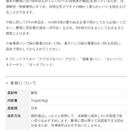
通常の酵母に比べ約4倍ものトレハロース(自然界の糖質)を持っているため、冷
凍耐性・乾燥耐性にすぐれ、自然な甘さでキメの細かく柔らかいパンを焼き上げ
ることができます。
※粉に対して2％の本品を、その約3倍の量のぬるま湯で溶かしてからお使いくだ
さい。酵母に所定量の温水（35℃位）を入れ、5分程そのままにしておきますと
簡単にとけます。
※食事用パンで粉の重量の0.8～1.5%、菓子パンで粉の重量の2～5%を目安に、
温水で溶かしてから入れてください。
# ブレッドマスター「
クグロフ＆パン・デピス
」「
湯種 食パン
」「
カレーパン
＆ドーナツ
」「
ダッチブレッド
」
○ 食材について
原材料
酵母
内容量
10gx5(50g)
原産国
日本
保存方法
開封後はしっかりと密閉して、冷蔵庫に保存し3ヶ月程度で使
い切りをおすすめします。酵母に霜が降りて品質低下する恐れ
があるため、冷凍保存はおすすめいたしません。