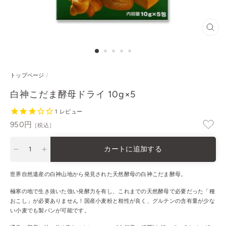
閉
じ
る
トップページ
/
白神こだま酵母ドライ 10g×5
1
レビュー
通
950円
［税込］
常
価
カートに追加する
格
−
+
世界自然遺産の白神山地から発見された天然酵母の白神こだま酵母。
極寒の地で生き抜いた強い発酵力を有し、これまでの天然酵母で必要だった「種
おこし」が必要ありません！
国産小麦粉と相性が良く、グルテンの含有量が少な
い小麦でも製パンが可能です。