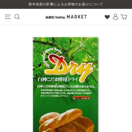
コ
熊本地震の影響によるお荷物のお届けについて
ン
テ
ン
ナビゲーション
検索
ログイン
カート
ツ
に
ス
キ
ッ
プ
す
る