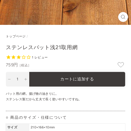
閉
じ
る
トップページ
/
ステンレスバット浅21取用網
1
レビュー
通
759円
［税込］
常
価
カートに追加する
格
−
+
バット用の網。揚げ物の油きりに。
ステンレス製だから丈夫で長く使いやすいですね。
○ 商品のサイズ・仕様について
サイズ
210×166×10mm