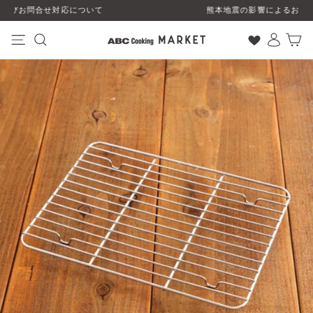
コ
熊本地震の影響によるお荷物のお届けについて
ン
テ
ン
ナビゲーション
検索
ログイン
カート
ツ
に
ス
キ
ッ
プ
す
る