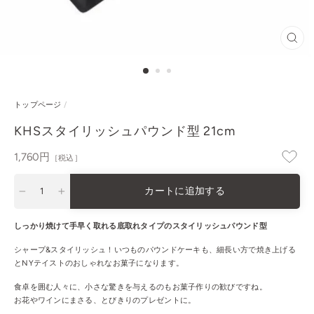
閉
じ
る
トップページ
/
KHSスタイリッシュパウンド型 21cm
通
1,760円
［税込］
常
価
カートに追加する
格
−
+
しっかり焼けて手早く取れる底取れタイプのスタイリッシュパウンド型
シャープ&スタイリッシュ！いつものパウンドケーキも、細長い方で焼き上げる
とNYテイストのおしゃれなお菓子になります。
食卓を囲む人々に、小さな驚きを与えるのもお菓子作りの歓びですね。
お花やワインにまさる、とびきりのプレゼントに。