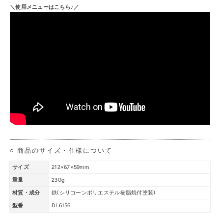
＼使用メニューはこちら♪／
○ 商品のサイズ・仕様について
サイズ
212×67×59mm
重量
230g
材質・成分
鉄(シリコーンポリエステル樹脂焼付塗装)
型番
DL6156