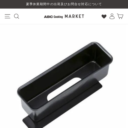
コ
夏季休業期間中の出荷及びお問合せ対応について
ン
テ
ン
ナビゲーション
検索
ログイン
カート
ツ
に
ス
キ
ッ
プ
す
る