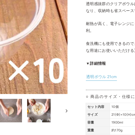
透明感抜群のクリアボウル
なり、収納時も省スペース
耐熱が高く、電子レンジに
利。
食洗機にも使用できるので
な用途にお使いいただける
▼詳細情報
透明ボウル 21cm
○ 商品のサイズ・仕様
セット内容
10個
サイズ
21(Φ)×10(H)c
容量
1900ml
重量
約170g