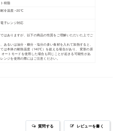
ート樹脂
℃耐冷温度:−20℃
※電子レンジ対応
応ではありますが、以下の商品の性質をご理解いただいた上でご
。
合、あるいは油分・糖分・塩分の多い食材を入れて加熱すると、
ては本体の耐熱温度（140℃）を超える場合があり、 変形の原
 オートモードを使用した場合も同じことが起きる可能性があ
子レンジを使用の際にはご注意ください。
質問する
レビューを書く