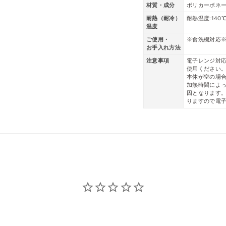
材質・成分
ポリカーボネ
耐熱（耐冷）
耐熱温度:140
温度
ご使用・
※食洗機対応
お手入れ方法
注意事項
電子レンジ対
使用ください
本体が空の場
加熱時間によっ
因となります。
りますので電