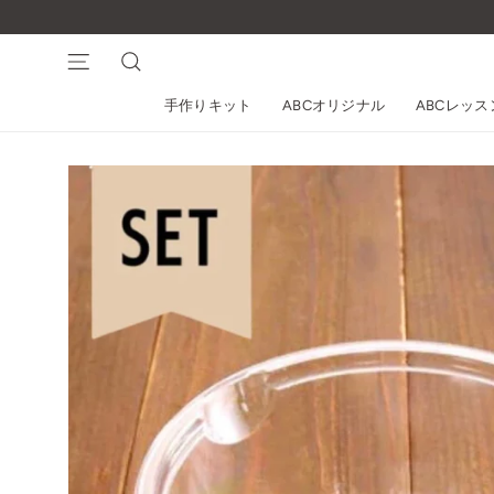
コ
ン
テ
ナビゲーション
検索
ン
手作りキット
ABCオリジナル
ABCレッ
ツ
に
ス
キ
ッ
プ
す
る