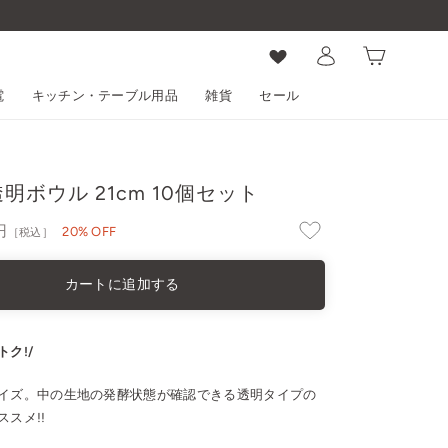
ログイン
カート
電
キッチン・テーブル用品
雑貨
セール
ボウル 21cm 10個セット
円
20% OFF
［税込］
カートに追加する
ク!/
イズ。中の生地の発酵状態が確認できる透明タイプの
スメ!!