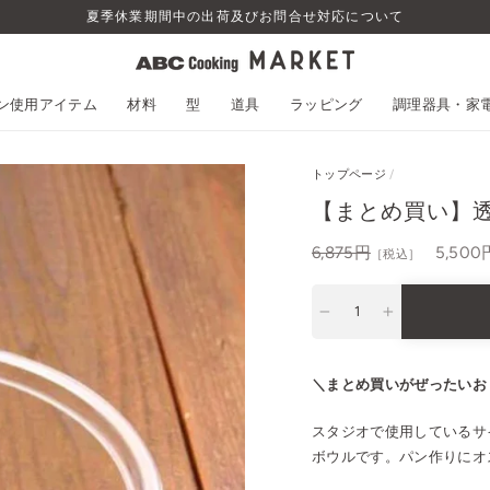
夏季休業期間中の出荷及びお問合せ対応について
スン使用アイテム
材料
型
道具
ラッピング
調理器具・家
トップページ
/
【まとめ買い】透明
通
6,875円
セ
5,500
［税込］
常
ー
価
ル
−
+
格
＼まとめ買いがぜったいおト
スタジオで使用しているサ
ボウルです。パン作りにオス