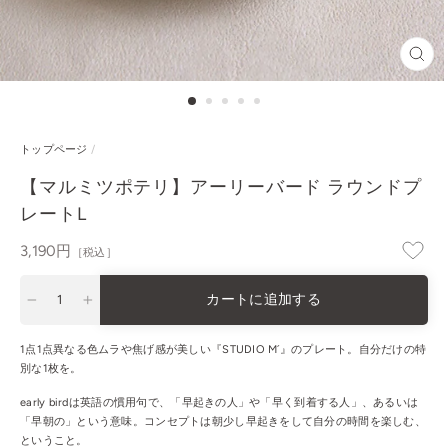
閉
じ
る
トップページ
/
【マルミツポテリ】アーリーバード ラウンドプ
レートL
通
3,190円
［税込］
常
価
カートに追加する
格
−
+
1点1点異なる色ムラや焦げ感が美しい『STUDIO M´』のプレート。自分だけの特
別な1枚を。
early birdは英語の慣用句で、「早起きの人」や「早く到着する人」、あるいは
「早朝の」という意味。コンセプトは朝少し早起きをして自分の時間を楽しむ、
ということ。