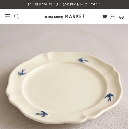
コ
熊本地震の影響によるお荷物のお届けについて
ン
テ
ン
ナビゲーション
検索
ログイン
カート
ツ
に
ス
キ
ッ
プ
す
る