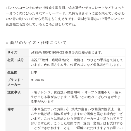
パンやスコーンをのせたり軽食や取り皿、焼き菓子やチョコレートなどちょっと
一息つくのにぴったりなアーリーバード。気持ち良さそうに空を飛んでいるかわ
いい青い鳥(ツバメ)から元気をもらえそうです。素材が磁器なので電子レンジや
食洗機にも対応しているところが嬉しいですね。
○ 商品のサイズ・仕様について
サイズ
φ195/W195/D195/H22 ※多少の誤差が生じます。
材質・成分
磁器/下絵付・透明釉/酸化 ・絵柄は一つひとつ手描きで施して
います。色の濃さやムラ、位置のズレなど個体差が生じます。
生産国
日本
ブランド・
studio m'
メーカー
注意事項
・電子レンジ、食器洗い機使用可 ・オーブン使用不可 ・色ム
ラが生じる事があります ・商品ごとの色みにばらつきが生じ
る事があります
備考
【本商品についてお願い】 焼成の度合いや釉薬の性質上、色
ムラや焦げ感に個体差が生じますので画像と異なる場合がござ
います。これらは良品という評価でメーカーより送られてきて
おりますため、こうした理由での「返品、交換」はお受けする
ことができかねますことを、ご理解いただけますようお願いい