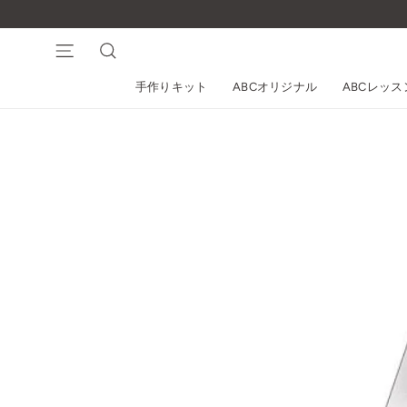
コ
ン
テ
ナビゲーション
検索
ン
手作りキット
ABCオリジナル
ABCレッ
ツ
に
ス
キ
ッ
プ
す
る