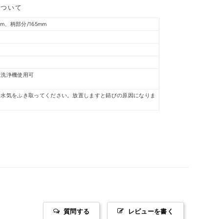
について
mm、柄部分/165mm
用洗浄機使用可
・水気をふき取ってください。放置しますと錆びの原因になりま
質問する
レビューを書く