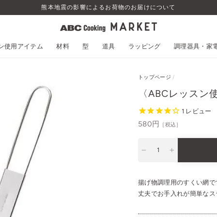
熊本地震の影響によるお荷物のお届けについて
スン使用アイテム
材料
型
道具
ラッピング
調理器具・家
トップページ
/
〈ABCレッスン
1
レビュー
通
580円
［税込］
常
価
−
+
格
揚げ物調理用のすくい網で
丈夫でお手入れが簡単なス