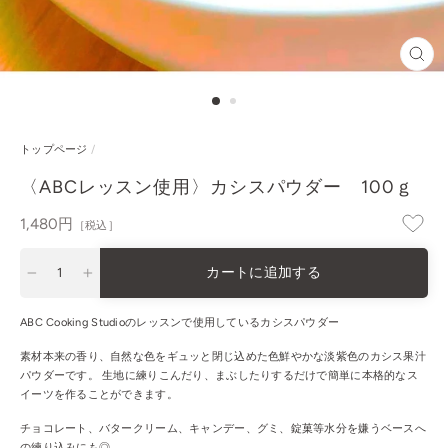
閉
じ
る
トップページ
/
〈ABCレッスン使用〉カシスパウダー 100ｇ
通
1,480円
［税込］
常
価
カートに追加する
格
−
+
ABC Cooking Studioのレッスンで使用しているカシスパウダー
素材本来の香り、自然な色をギュッと閉じ込めた色鮮やかな淡紫色のカシス果汁
パウダーです。 生地に練りこんだり、まぶしたりするだけで簡単に本格的なス
イーツを作ることができます。
チョコレート、バタークリーム、キャンデー、グミ、錠菓等水分を嫌うベースへ
の練り込みにも◎