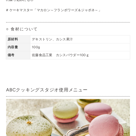
# ケーキマスター「マカロン～フランボワーズ＆ジャポネ～」
○ 食材について
原材料
デキストリン、カシス果汁
内容量
100g
備考
佐藤食品工業 カシスパウダー100ｇ
ABCクッキングスタジオ使用メニュー