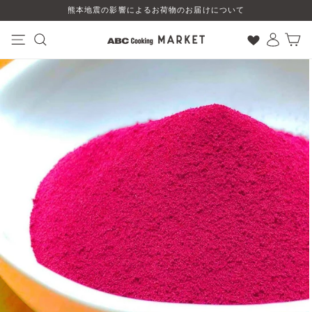
コ
熊本地震の影響によるお荷物のお届けについて
ン
テ
ン
ナビゲーション
検索
ログイン
カート
ツ
に
ス
キ
ッ
プ
す
る