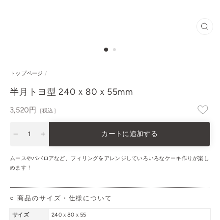
閉
じ
る
トップページ
/
半月トヨ型 240ｘ80ｘ55mm
通
3,520円
［税込］
常
価
カートに追加する
格
−
+
ムースやババロアなど、フィリングをアレンジしていろいろなケーキ作りが楽し
めます！
○ 商品のサイズ・仕様について
サイズ
240ｘ80ｘ55