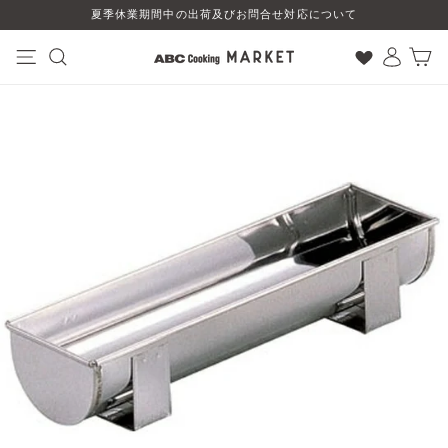
コ
夏季休業期間中の出荷及びお問合せ対応について
ン
テ
ン
ナビゲーション
検索
ログイン
カート
ツ
に
ス
キ
ッ
プ
す
る