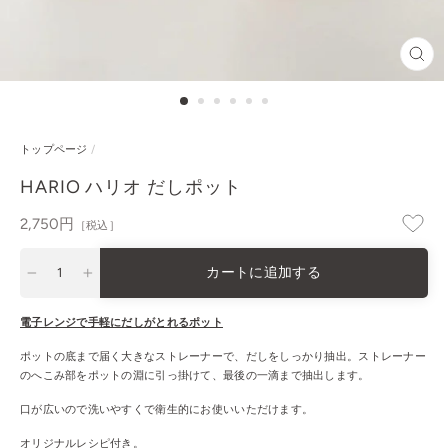
閉
じ
る
トップページ
/
HARIO ハリオ だしポット
通
2,750円
［税込］
常
価
カートに追加する
格
−
+
電子レンジで手軽にだしがとれるポット
ポットの底まで届く大きなストレーナーで、だしをしっかり抽出。ストレーナー
のへこみ部をポットの淵に引っ掛けて、最後の一滴まで抽出します。
口が広いので洗いやすくで衛生的にお使いいただけます。
オリジナルレシピ付き。