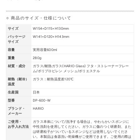
○ 商品のサイズ・仕様について
サイズ
W154×D115×H130mm
パッケージ
W141×D120×H143mm
サイズ
容量
実用容量600ml
重量
280g
材質・成分
ガラス/耐熱ガラス(HARIO Glass) フタ・ストレーナーフレー
ム/ポリプロピレン メッシュ/ポリエステル
耐熱（耐冷）
ガラス：耐熱温度差120℃
温度
生産国
日本
型番
DP-600-W
ブランド・
HARIO
メーカー
ご使用・
ガラス本体について/洗浄する場合は、やわらかいスポンジに
お手入れ方法
中性洗剤を使用してください。ガラスに傷のつく研磨剤、また
は研磨粒子がついているスポンジなどは使用しないでくださ
い。本製品は食器洗い乾燥機がご使用できます。ご使用の際は