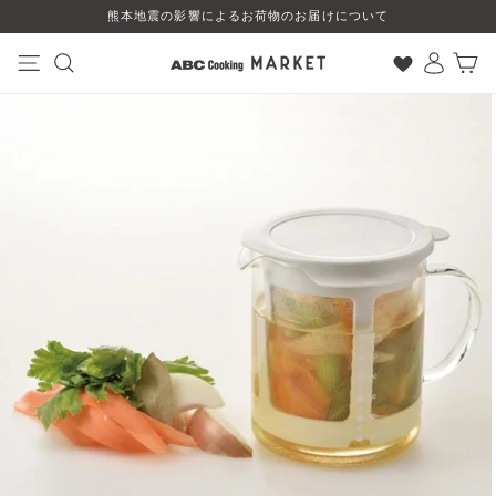
コ
熊本地震の影響によるお荷物のお届けについて
ン
テ
ン
ナビゲーション
検索
ログイン
カート
ツ
に
ス
キ
ッ
プ
す
る