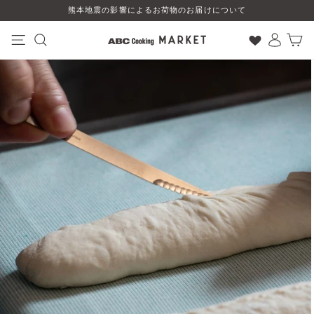
コ
熊本地震の影響によるお荷物のお届けについて
ン
テ
ン
ナビゲーション
検索
ログイン
カート
ツ
に
ス
キ
ッ
プ
す
る