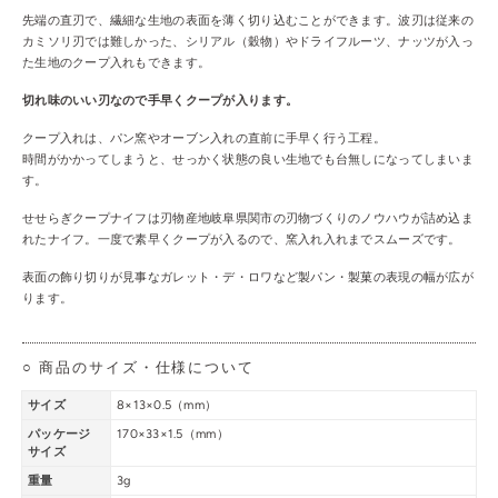
先端の直刃で、繊細な生地の表面を薄く切り込むことができます。波刃は従来の
カミソリ刃では難しかった、シリアル（穀物）やドライフルーツ、ナッツが入っ
た生地のクープ入れもできます。
切れ味のいい刃なので手早くクープが入ります。
クープ入れは、パン窯やオーブン入れの直前に手早く行う工程。
時間がかかってしまうと、せっかく状態の良い生地でも台無しになってしまいま
す。
せせらぎクープナイフは刃物産地岐阜県関市の刃物づくりのノウハウが詰め込ま
れたナイフ。一度で素早くクープが入るので、窯入れ入れまでスムーズです。
表面の飾り切りが見事なガレット・デ・ロワなど製パン・製菓の表現の幅が広が
ります。
○ 商品のサイズ・仕様について
サイズ
8×13×0.5（mm）
パッケージ
170×33×1.5（mm）
サイズ
重量
3g