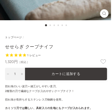
閉
じ
る
トップページ
/
せせらぎ クープナイフ
1
レビュー
通
1,320円
［税込］
常
価
カートに追加する
格
−
+
切れ味のいい波刃＋
細工がしやすい
直刃、
2種類の刃で繊細なクープが入れやすいクープナイフ！
切れ味が長持ちするステンレス刃物鋼を使用。
カミソリ刃では難しい、具材入りの生地にもクープが入れられます。