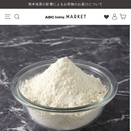
コ
熊本地震の影響によるお荷物のお届けについて
ン
テ
ン
ナビゲーション
検索
ログイン
カート
ツ
に
ス
キ
ッ
プ
す
る