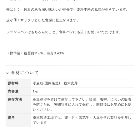
香ばしく、旨みのある深い味わいが特長で小麦粉本来の風味が生きています。
皮が薄くサックリとした食感に仕上がります。
フランスパンはもちろんのこと、食事パンにも広くお使いいただけます。
〈標準値〉粗蛋白11.6%、灰分0.43%
○ 食材について
原材料
小麦粉(国内製造)、粉末麦芽
内容量
1㎏
保存方法
高温多湿を避けて保存して下さい。吸湿、虫害、においの吸着
を防ぐため、密閉容器に入れて保存し、開封後はお早めにお使
いください。
備考
※本製造工場では、卵・乳・落花生・大豆を含む製品を生産し
ています