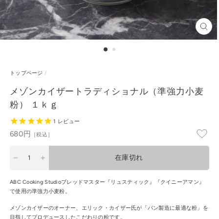
閉
じ
る
トップページ
/
メゾンカイザートラディショナル（準強力小麦
粉） １ｋｇ
1
レビュー
通
680円
［税込］
常
価
在庫切れ
格
−
+
ABC Cooking Studioブレッドマスター『リュスティック』『クイニーアマン』
で使用の準強力小麦粉。
メゾンカイザーのオーナー、エリック・カイザー氏が「パン製造に最適な粉」を
目指してプロデュースしたこだわりの粉です。