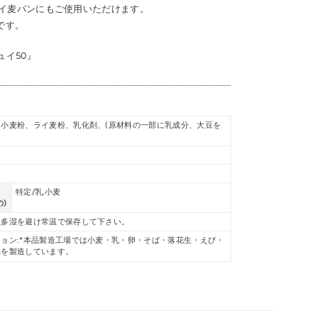
イ麦パンにもご使用いただけます。
です。
ュイ50』
小麦粉、ライ麦粉、乳化剤、(原材料の一部に乳成分、大豆を
質
特定/乳,小麦
)
温多湿を避け常温で保存して下さい。
ョン:*本品製造工場では小麦・乳・卵・そば・落花生・えび・
品を製造しています。