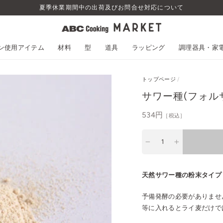
夏季休業期間中の出荷及びお問合せ対応について
スン使用アイテム
材料
型
道具
ラッピング
調理器具・家
トップページ
/
サワー種(フォルサ
通
534円
［税込］
常
価
−
+
格
天然サワー種の粉末タイプ
予備発酵の必要がありませ
等に入れるとライ麦だけで