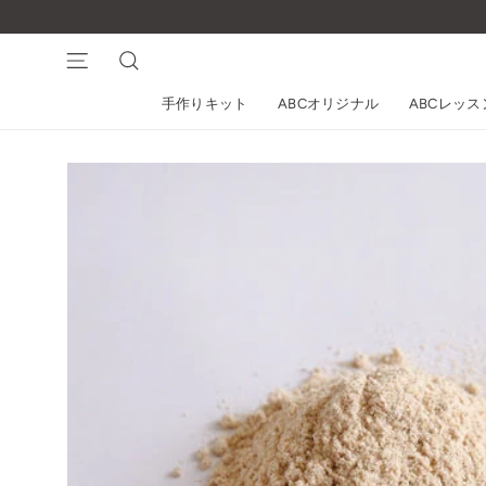
コ
ン
テ
ナビゲーション
検索
ン
手作りキット
ABCオリジナル
ABCレッ
ツ
に
ス
キ
ッ
プ
す
る