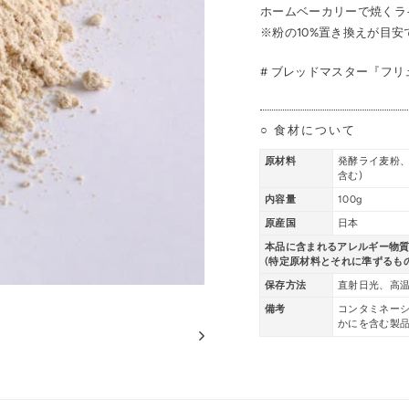
ホームベーカリーで焼くラ
※粉の10%置き換えが目安
#
ブレッドマスター『フリ
○ 食材について
原材料
発酵ライ麦粉、
含む)
内容量
100g
原産国
日本
本品に含まれるアレルギー物
(特定原材料とそれに準ずるもの
保存方法
直射日光、高
備考
コンタミネーシ
かにを含む製