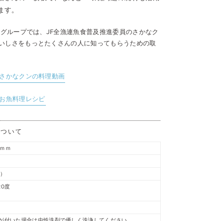
ます。
オグループでは、
JF全漁連魚食普及推進委員のさかなク
いしさをもっとたくさんの人に知ってもらうための取
とさかなクンの料理動画
のお魚料理レシピ
について
3ｍｍ
板）
20度
いが付いた場合は中性洗剤で優しく洗浄してください。