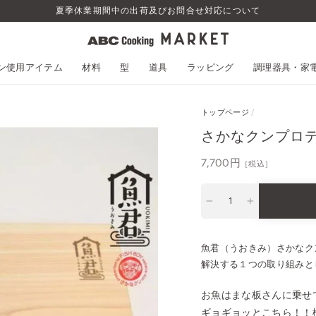
夏季休業期間中の出荷及びお問合せ対応について
スン使用アイテム
材料
型
道具
ラッピング
調理器具・家
トップページ
/
さかなクンプロデ
通
7,700円
［税込］
常
価
−
+
格
魚君（うおきみ）さかなク
解決する１つの取り組みと
お魚はまな板さんに乗せ
ギョギョッとこちら！！