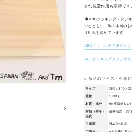
され抗菌作用も期待でき
◆ABCクッキングスタジ
ンとともに、魚の本当のお
り組みを進めています。
ABCクッキングスタジオ
ABCクッキングスタジオ
○ 商品のサイズ・仕様
サイズ
380ｘ240ｘ2
重量
1000ｇ
材質・成分
檜(東濃檜1枚
耐熱（耐冷）
耐熱温度：約1
温度
生産国
日本(岐阜県）
ご使用・
●まな板に臭