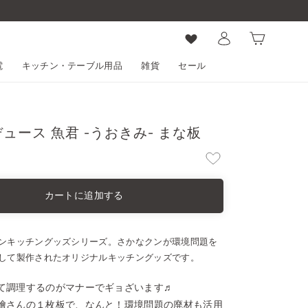
ログイン
カート
電
キッチン・テーブル用品
雑貨
セール
ュース 魚君 -うおきみ- まな板
カートに追加する
ンキッチングッズシリーズ。さかなクンが環境問題を
して製作されたオリジナルキッチングッズです。
て調理するのがマナーでギョざいます♬
檜さんの１枚板で、なんと！
環境問題の廃材も活用