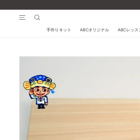
コ
ン
テ
ナビゲーション
検索
ン
手作りキット
ABCオリジナル
ABCレッ
ツ
に
ス
キ
ッ
プ
す
る