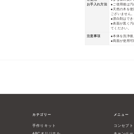
お手入れ方法
●ご使用後は
●天然の木を
ございません
●漂白剤はで
●表面が黒く
てください。
注意事項
●本体を洗浄
●両面が使用
カテゴリー
メニュー
手作りキット
コンセプト
ABCオリジナル
キャンペー