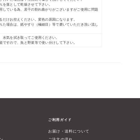
汚れを落として乾燥させて下さい。
使用している為、若干の割れ曲がりがございますがご使用に問題
。
きるだけお控えください。変色の原因になります。
汚れた場合は、紙やすり（極細目）等で磨いていただき洗い流し
後、水気を拭き取ってご使用ください。
可能ですので、魚と野菜等で使い分けして下さい。
ご利用ガイド
お届け・送料について
ン
ご注文の流れ