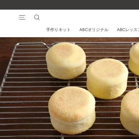
コ
ン
テ
ナビゲーション
検索
ン
手作りキット
ABCオリジナル
ABCレッ
ツ
に
ス
キ
ッ
プ
す
る